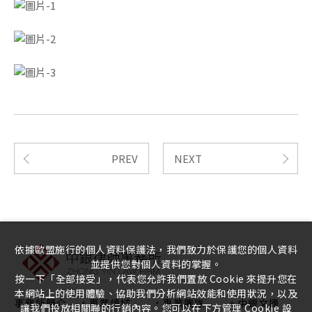
PREV
NEXT
依據歐盟施行的個人資料保護法，我們致力於保護您的個人資料
並提供您對個人資料的掌握。
按一下「全部接受」，代表您允許我們置放 Cookie 來提升您在
本網站上的使用體驗、協助我們分析網站效能和使用狀況，以及
事務所簡介
專業領域
專業團隊
中銀文摘
讓我們投放相關聯的行銷內容。您可以在下方管理 Cookie 設