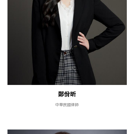
鄭佾昕
中華民國律師