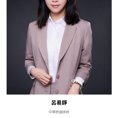
呂易錚
中華民國律師