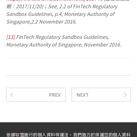
期：2017/11/20)；See, 2.2 of FinTech Regulatory
Sandbox Guidelines, p.4, Monetary Authority of
Singapore,2.2 November 2016.
[13]
FinTech Regulatory Sandbox Guidelines,
Monetary Authority of Singapore, November 2016.
PREV
NEXT
依據歐盟施行的個人資料保護法，我們致力於保護您的個人資料