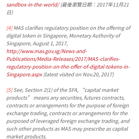
sandbox-in-the-world/
(最後瀏覽日期：2017年11月21
日)
[4]
MAS clarifies regulatory position on the offering of
digital token in Singapore, Monetary Authority of
Singapore, August 1, 2017,
http://www.mas.gov.sg/News-and-
Publications/Media-Releases/2017/MAS-clarifies-
regulatory-position-on-the-offer-of-digital-tokens-in-
Singapore.aspx
(latest visited on Nov.20, 2017)
[5]
See, Section 2(1) of the SFA, “capital market
products” means any securities, futures contracts,
contracts or arrangements for the purpose of foreign
exchange trading, contracts or arrangements for the
purposed of leveraged foreign exchange trading, and
such other products as MAS may prescribe as capital
market products.