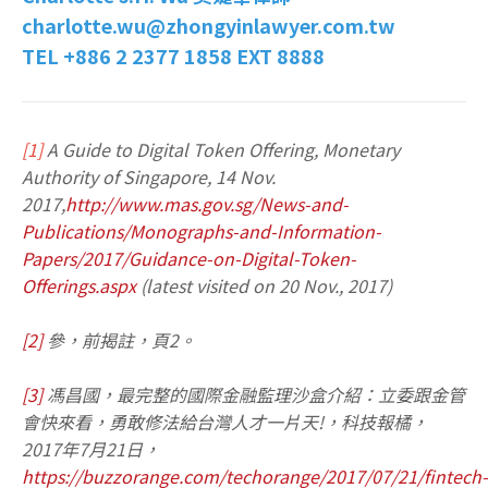
charlotte.wu@zhongyinlawyer.com.tw
TEL +886 2 2377 1858 EXT 8888
[1]
A Guide to Digital Token Offering, Monetary
Authority of Singapore, 14 Nov.
2017,
http://www.mas.gov.sg/News-and-
Publications/Monographs-and-Information-
Papers/2017/Guidance-on-Digital-Token-
Offerings.aspx
(latest visited on 20 Nov., 2017)
[2]
參，前揭註，頁2。
[3]
馮昌國，最完整的國際金融監理沙盒介紹：立委跟金管
會快來看，勇敢修法給台灣人才一片天!，科技報橘，
2017年7月21日，
https://buzzorange.com/techorange/2017/07/21/fintech-