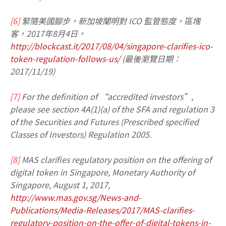
[6]
緊隨美國腳步，新加坡闡明對 ICO 監管態度，區塊
客，2017年8月4日，
http://blockcast.it/2017/08/04/singapore-clarifies-ico-
token-regulation-follows-us/
(最後瀏覽日期：
2017/11/19)
[7]
For the definition of “accredited investors”,
please see section 4A(1)(a) of the SFA and regulation 3
of the Securities and Futures (Prescribed specified
Classes of Investors) Regulation 2005.
[8]
MAS clarifies regulatory position on the offering of
digital token in Singapore, Monetary Authority of
Singapore, August 1, 2017,
http://www.mas.gov.sg/News-and-
Publications/Media-Releases/2017/MAS-clarifies-
regulatory-position-on-the-offer-of-digital-tokens-in-