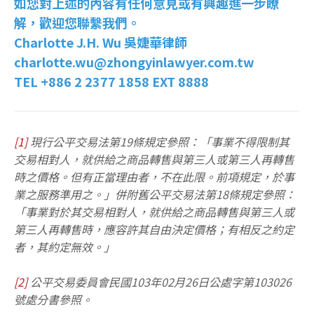
如您對上述的內容有任何意見或有興趣進一步瞭
解，歡迎您聯繫我們。
Charlotte J.H. Wu 吳婕華律師
charlotte.wu@zhongyinlawyer.com.tw
TEL +886 2 2377 1858 EXT 8888
[1]
現行公平交易法第19條規定參照：「事業不得限制其
交易相對人，就供給之商品轉售與第三人或第三人再轉售
時之價格。但有正當理由者，不在此限。前項規定，於事
業之服務準用之。」併附舊公平交易法第18條規定參照：
「事業對於其交易相對人，就供給之商品轉售與第三人或
第三人再轉售時，應容許其自由決定價格；有相反之約定
者，其約定無效。」
[2]
公平交易委員會民國103年02月26日公處字第103026
號處分書參照。