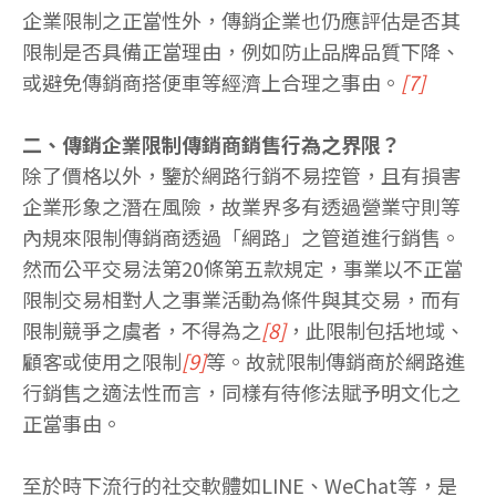
企業限制之正當性外，傳銷企業也仍應評估是否其
限制是否具備正當理由，例如防止品牌品質下降、
或避免傳銷商搭便車等經濟上合理之事由。
[7]
二、傳銷企業限制傳銷商銷售行為之界限？
除了價格以外，鑒於網路行銷不易控管，且有損害
企業形象之潛在風險，故業界多有透過營業守則等
內規來限制傳銷商透過「網路」之管道進行銷售。
然而公平交易法第20條第五款規定，事業以不正當
限制交易相對人之事業活動為條件與其交易，而有
限制競爭之虞者，不得為之
[8]
，此限制包括地域、
顧客或使用之限制
[9]
等。故就限制傳銷商於網路進
行銷售之適法性而言，同樣有待修法賦予明文化之
正當事由。
至於時下流行的社交軟體如LINE、WeChat等，是