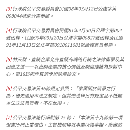
[3]
行政院公平交易委員會民國98年03月12日公處字第
098044號處分書參照。
[4]
行政院公平交易委員會民國81年4月30日公釋字第004
號函釋、民國90年03月20日公法字第00827號函釋及民國
91年11月13日公法字第0910011081號函釋意旨參照。
[5]
林天財，直銷企業允許直銷商網路行銷之法律衝擊及其
因應之道──以直銷產業的核心價值及制度維護為探討中
心，第18屆兩岸直銷學術論壇論文。
[6]
公平交易法第46條規定參照：「事業關於競爭之行
為，優先適用本法之規定。但其他法律另有規定且不牴觸
本法立法意旨者，不在此限。」
[7]
公平交易法施行細則第 25 條：「本法第十九條第一項
但書所稱正當理由，主管機關得就事業所提事證，應審酌