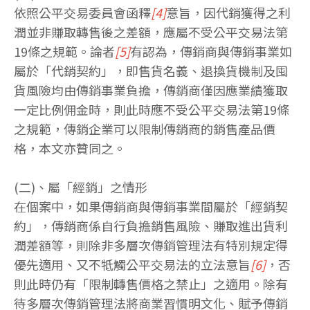
依照公平交易委員會函釋
[4]
意旨，因代銷獲得之利
潤並非賺取轉售後之差額，應屬不受公平交易法第
19條之規範。論者
[5]
有認為，傳銷商與傳銷事業如
屬於「代銷契約」，即售貨名義、退換貨機制及囤
貨風險均由傳銷事業負擔，傳銷商僅因應業績獲取
一定比例佣金時，則此時應不受公平交易法第19條
之規範，傳銷企業可以限制傳銷商的銷售產品價
格，本文亦贊同之。
(二)、屬「經銷」之情形
在個案中，如果傳銷商與傳銷事業間屬於「經銷契
約」，傳銷商係自行負擔銷售風險、賺取進出貨利
潤差額等，則除非多層次傳銷管理法有特別規定得
優先適用、又不牴觸公平交易法的立法意旨
[6]
，否
則此時仍有「限制轉售價格之禁止」之適用。除有
待多層次傳銷管理法將商業習慣明文化、賦予傳銷