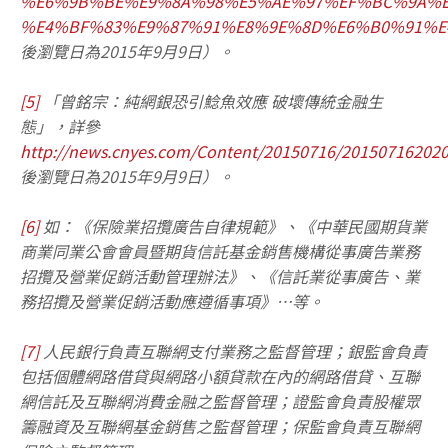
%E6%9B%BE%E9%8A%98%E5%AE%97%EF%BC%9A%E
%E4%BF%83%E9%87%91%E8%9E%8D%E6%B0%91%E
後瀏覽日為2015年9月9日）。
[5]
「曾銘宗：純網銀恐引鯰魚效應 破壞傳統金融生
態」，詳參
http://news.cnyes.com/Content/20150716/20150716202
後瀏覽日為2015年9月9日）。
[6]
如：《保險業招攬廣告自律規範》、《中華民國期貨業
商業同業公會會員暨期貨信託基金銷售機構從事廣告業務
招攬及營業促銷活動管理辦法》、《信託業從事廣告、業
務招攬及營業促銷活動應遵循事項》…等。
[7]
人民銀行負責互聯網支付業務之監督管理；銀監會負責
包括個體網路借貸與網路小額貸款在內的網路借貸、互聯
網信託及互聯網消費金融之監督管理；證監會負責股權眾
籌融資及互聯網基金銷售之監督管理；保監會負責互聯網