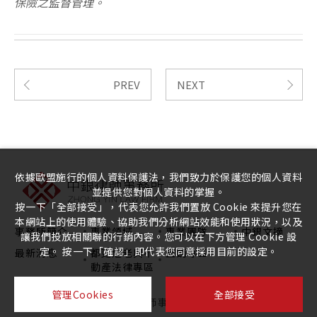
保險之監督管理。
PREV
NEXT
依據歐盟施行的個人資料保護法，我們致力於保護您的個人資料
並提供您對個人資料的掌握。
按一下「全部接受」，代表您允許我們置放 Cookie 來提升您在
本網站上的使用體驗、協助我們分析網站效能和使用狀況，以及
事務所簡介
專業領域
專業團隊
中銀文摘
讓我們投放相關聯的行銷內容。您可以在下方管理 Cookie 設
定。 按一下「確認」即代表您同意採用目前的設定。
最新消息
都更危老與不
直銷專區
動產法律專區
管理Cookies
全部接受
中銀律師事務所
Design
by
－ iBest
Copyright ©
2026