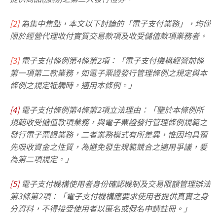
[2]
為集中焦點，本文以下討論的「電子支付業務」，均僅
限於經營代理收付實質交易款項及收受儲值款項業務者。
[3]
電子支付條例第4條第2項：「電子支付機構經營前條
第一項第二款業務，如電子票證發行管理條例之規定與本
條例之規定牴觸時，適用本條例。」
[4]
電子支付條例第4條第2項立法理由：「鑒於本條例所
規範收受儲值款項業務，與電子票證發行管理條例規範之
發行電子票證業務，二者業務模式有所差異，惟因均具預
先吸收資金之性質，為避免發生規範競合之適用爭議，爰
為第二項規定。」
[5]
電子支付機構使用者身份確認機制及交易限額管理辦法
第3條第2項：「電子支付機構應要求使用者提供真實之身
分資料，不得接受使用者以匿名或假名申請註冊。」