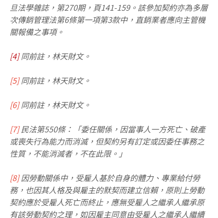
旦法學雜誌，第270期，頁141-159。該參加契約亦為多層
次傳銷管理法第6條第一項第3款中，直銷業者應向主管機
關報備之事項。
[4]
同前註，林天財文。
[5]
同前註，林天財文。
[6]
同前註，林天財文。
[7]
民法第550條：「委任關係，因當事人一方死亡、破產
或喪失行為能力而消滅，但契約另有訂定或因委任事務之
性質，不能消滅者，不在此限。」
[8]
因勞動關係中，受雇人基於自身的體力、專業給付勞
務，也因其人格及與雇主的默契而建立信賴，原則上勞動
契約應於受雇人死亡而終止，應無受雇人之繼承人繼承原
有該勞動契約之理，如因雇主同意由受雇人之繼承人繼續