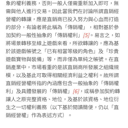
象的權利義務，否則一般人僅需重新加入即可，無
需與他人進行交易。因此當我們在討論所謂直銷經
營權的轉讓，應是直銷商已投入努力與心血而打造
的部分，有論者將此稱為「傳銷權」，相對基於參
加契約一般性抽象的「傳銷權利」
[5]
。易言之，如
將場景轉移至線上遊戲來看，所欲轉讓的，應為基
於該遊戲帳號之「已有相當等級的角色」及「珍貴
遊戲寶物與裝備」等，而非僅為單純之帳號。在直
銷產業中，市場看重的是該直銷商所發展之組織規
模，以及基此可取得相關經濟利益之權利。故所謂
直銷經營權所指的內涵應包含一般抽象的「傳銷權
利」及具體發展的「傳銷權」
[6]
，或稱參加契約轉
讓人之原完整資格、地位，及基於該資格、地位衍
生之一切權利義務（以下基於閱讀簡便，仍以「直
銷經營權」作為表述方式）。