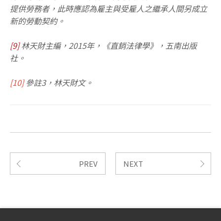
提供勞務者，此時應認為雇主與受雇人之繼承人間另成立
新的勞動契約。
[9]
林天財主編，2015年，《直銷法律學》，五南出版
社。
[10]
參註3，林天財文。
PREV
NEXT