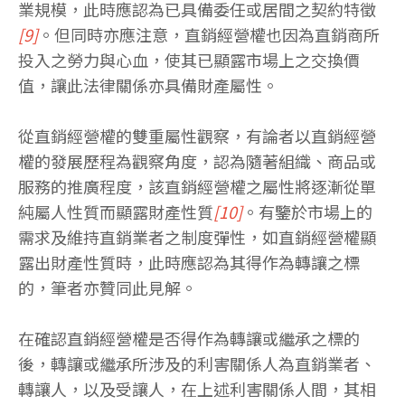
業規模，此時應認為已具備委任或居間之契約特徵
[9]
。但同時亦應注意，直銷經營權也因為直銷商所
投入之勞力與心血，使其已顯露市場上之交換價
值，讓此法律關係亦具備財產屬性。
從直銷經營權的雙重屬性觀察，有論者以直銷經營
權的發展歷程為觀察角度，認為隨著組織、商品或
服務的推廣程度，該直銷經營權之屬性將逐漸從單
純屬人性質而顯露財產性質
[10]
。有鑒於市場上的
需求及維持直銷業者之制度彈性，如直銷經營權顯
露出財產性質時，此時應認為其得作為轉讓之標
的，筆者亦贊同此見解。
在確認直銷經營權是否得作為轉讓或繼承之標的
後，轉讓或繼承所涉及的利害關係人為直銷業者、
轉讓人，以及受讓人，在上述利害關係人間，其相