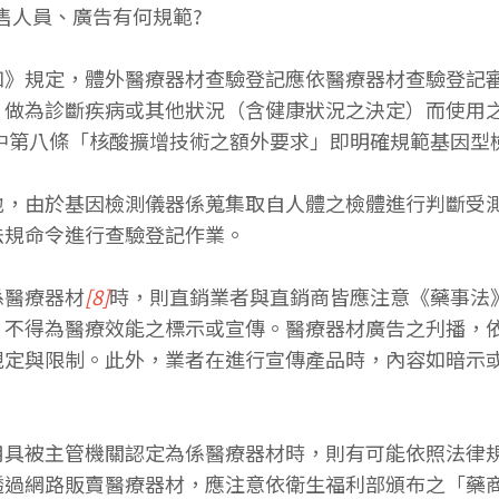
銷售人員、廣告有何規範?
知》規定，體外醫療器材查驗登記應依醫療器材查驗登記
，做為診斷疾病或其他狀況（含健康狀況之決定）而使用
中第八條「核酸擴增技術之額外要求」即明確規範基因型
地，由於基因檢測儀器係蒐集取自人體之檢體進行判斷受
法規命令進行查驗登記作業。
係醫療器材
[8]
時，則直銷業者與直銷商皆應注意《藥事法
不得為醫療效能之標示或宣傳。醫療器材廣告之刋播，依
規定與限制。此外，業者在進行宣傳產品時，內容如暗示
用具被主管機關認定為係醫療器材時，則有可能依照法律
透過網路販賣醫療器材，應注意依衛生福利部頒布之「藥