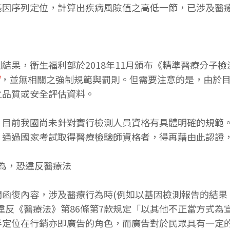
基因序列定位，計算出疾病風險值之高低一節，已涉及醫
結果，衛生福利部於2018年11月頒布《精準醫療分子
，並無相關之強制規範與罰則。但需要注意的是，由於
之品質或安全評估資料。
，目前我國尚未針對實行檢測人員資格有具體明確的規範
，通過國家考試取得醫療檢驗師資格者，得再藉由此認證
行為，恐違反醫療法
關函復內容，涉及醫療行為時(例如以基因檢測報告的結果
違反《醫療法》第86條第7款規定「以其他不正當方式為
半定位在行銷亦即廣告的角色，而廣告對於民眾具有一定