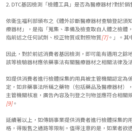
2. DTC基因檢測「檢體工具」是否為醫療器材?對於
依衛生福利部頒布之《體外診斷醫療器材查驗登記須
療器材」，是指「蒐集、準備及檢查取自人體之檢體
指前述之任何試劑、校正物質或對照物質
[7]
。」。其
因此，對於前述消費者基因檢測，即可能有適用之餘
該等檢驗器材應依藥事法有關醫療器材之相關法律及
如提供消費者進行檢體採集的用具被主管機關認定為
定，如非藥事法所稱之藥物（包括藥品及醫療器材），
主管機關核准，廣告內容及刊登之刊物並應符合相關
[9]
。
延續著以上，如傳銷事業提供消費者進行檢體採集的
格，得販售之通路等限制。值得注意的是，如業者欲