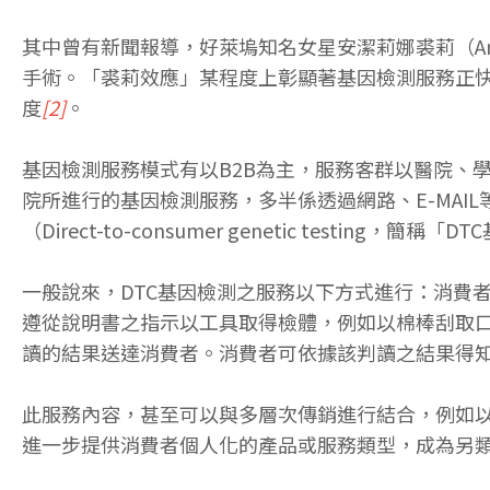
其中曾有新聞報導，好萊塢知名女星安潔莉娜裘莉（Ang
手術。「裘莉效應」某程度上彰顯著基因檢測服務正快速的
度
[2]
。
基因檢測服務模式有以B2B為主，服務客群以醫院、
院所進行的基因檢測服務，多半係透過網路、E-MA
（Direct-to-consumer genetic testing，簡稱
一般說來，DTC基因檢測之服務以下方式進行：消費
遵從說明書之指示以工具取得檢體，例如以棉棒刮取
讀的結果送達消費者。消費者可依據該判讀之結果得
此服務內容，甚至可以與多層次傳銷進行結合，例如
進一步提供消費者個人化的產品或服務類型，成為