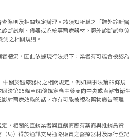
審查準則及相關規定辦理。該須知所稱之「體外診斷醫
之診斷試劑、儀器或系統等醫療器材。體外診斷試劑係
檢測之相關規則。
測者體況，因此依據現行法規下，業者有可能會被認為
》中關於醫療器材之相關規定，例如藥事法第69條規
同法第65條至68條規定應由藥商向中央或直轄市衛生
或影射醫療效能的話，亦有可能被視為藥物廣告管理
規定，相關的直銷業者與直銷商應有藥商與推銷員資
商（局）得於通訊交易通路販賣之醫療器材及應行登記