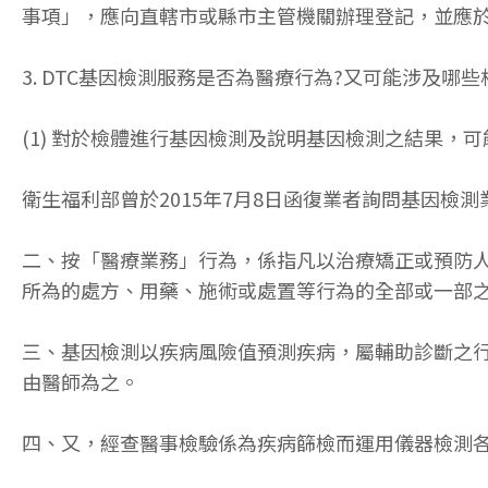
事項」，應向直轄市或縣市主管機關辦理登記，並應
3. DTC基因檢測服務是否為醫療行為?又可能涉及哪些
(1) 對於檢體進行基因檢測及說明基因檢測之結果，
衛生福利部曾於2015年7月8日函復業者詢問基因檢
二、按「醫療業務」行為，係指凡以治療矯正或預防
所為的處方、用藥、施術或處置等行為的全部或一部
三、基因檢測以疾病風險值預測疾病，屬輔助診斷之
由醫師為之。
四、又，經查醫事檢驗係為疾病篩檢而運用儀器檢測各