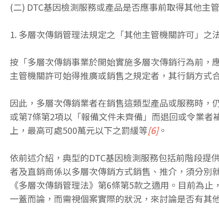
(二) DTC基因檢測服務或產品是否應事前取得其他主
1. 多層次傳銷管理法規定之「其他主管機關許可」之
按「多層次傳銷事業於開始實施多層次傳銷行為前，
主管機關許可始得推廣或銷售之規定者，其行銷方式合
因此，多層次傳銷業者在銷售這類型產品或服務時，仍
或第7條第2項以「報備文件未齊備」而退回或令業者
上，最高可處500萬元以下之罰緩等
[6]
。
依前述介紹，典型的DTC基因檢測服務包括前階段提
者及直銷商係以多層次傳銷方式銷售、推介，須分別就
《多層次傳銷管理法》第6條第5款之適用。目前為止
一蓋而論，而需視個案實際的狀況，來討論是否有其