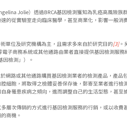
elina Jolie）透過BRCA基因檢測獲知為乳癌高
從實驗室走向臨床醫學，甚至商業化，影響一般消費大眾對於基
學術單位及研究機構為主，且需求多來自於研究目的
[3]
。
IL等電子商務系統或其他通路由業者直接提供基因檢測服
「DTC基因檢測」）。
者於網路或其他通路購買基因檢測業者的檢測產品，產品
口腔細胞，將取得之檢體妥善保存後，郵寄至業者進行檢
知自身罹患疾病之傾向，進而調整自己的生活型態，甚至
以多層次傳銷的方式進行基因檢測服務的行銷，或以收費
另類的商機。