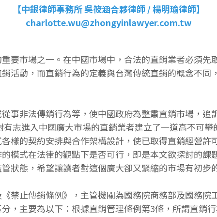
【中銀律師事務所 吳筱涵合夥律師 / 楊明瑜律師】
charlotte.wu@zhongyinlawyer.com.tw
的重要市場之一。在中國市場中，合法的直銷業者必須先
直銷活動，而直銷行為的定義與台灣傳統直銷的概念不同
或從事非法傳銷行為等，使中國政府為整肅直銷市場，追
對有志進入中國廣大市場的直銷業者建立了一道高不可攀
式各樣的契約安排與合作架構設計，使已取得直銷經營許
作的模式在法律的觀點下是否可行，即是本文欲探討的課
監管狀態，希望讓讀者對這個廣大卻又緊縮的市場有初步
及《禁止傳銷條例》，主管機關為國務院商務部及國務院
區分，主要為以下：根據直銷管理條例第3條，所謂直銷