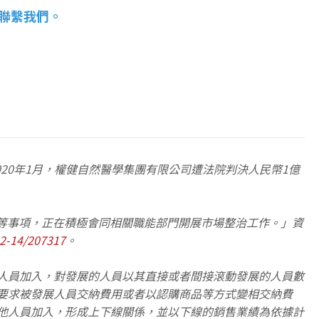
聯繫我們。
20年1月，權健自然醫學集團有限公司遭法院判決人民幣1億
案等事項，正在積極會同相關職能部門開展市場整治工作。」資
02-14/207317
。
他人員加入，對發展的人員以其直接或者間接滾動發展的人員數
，要求被發展人員交納費用或者以認購商品等方式變相交納費
其他人員加入，形成上下線關係，並以下線的銷售業績為依據計