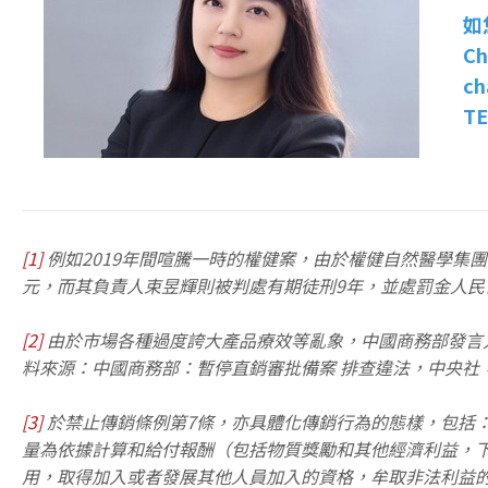
如
Ch
ch
TE
[1]
例如2019年間喧騰一時的權健案，由於權健自然醫學集
元，而其負責人束昱輝則被判處有期徒刑9年，並處罰金人民幣
[2]
由於市場各種過度誇大產品療效等亂象，中國商務部發言人
料來源：中國商務部：暫停直銷審批備案 排查違法，中央社，2
[3]
於禁止傳銷條例第7條，亦具體化傳銷行為的態樣，包括：
量為依據計算和給付報酬（包括物質獎勵和其他經濟利益，下
用，取得加入或者發展其他人員加入的資格，牟取非法利益的