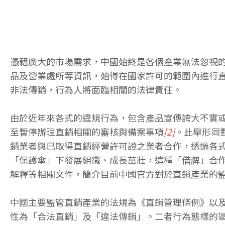
憑藉廣大的市場需求，中國始終是各個產業無法忽視
品及營業處所等資訊，始得在國家許可的範圍內進行
非法傳銷，行為人將面臨相關的法律責任。
由於近年來各式的違規行為，包含產品宣傳誇大不實
至暫停辦理直銷相關的審核與備案事項
[2]
。此舉形同
銷業者與已取得直銷經營許可證之業者合作，透過各
「保護傘」下發展組織、成長茁壯，這種「借牌」合
解釋等相關文件，簡介目前中國官方對於直銷產業的
中國主要監管直銷產業的法規為《直銷管理條例》以
性為「合法直銷」及「違法傳銷」。二者行為態樣的