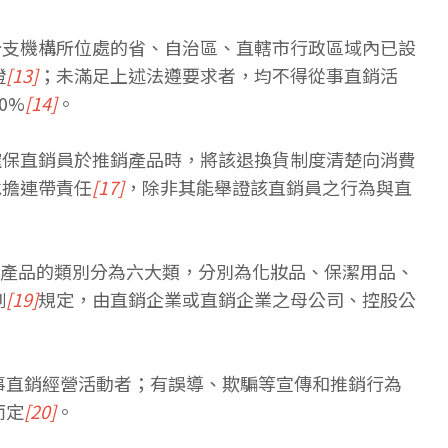
分支機構所位處的省、自治區、直轄市行政區域內已設
證
[13]
；未滿足上述法遵要求者，均不得從事直銷活
0%
[14]
。
確保直銷員於推銷產品時，將該退換貨制度清楚向消費
承擔連帶責任
[17]
，除非其能舉證該直銷員之行為與直
產品的類別分為六大類，分別為化妝品、保潔用品、
例
[19]
規定，由直銷企業或直銷企業之母公司、控股公
事直銷經營活動者；有誤導、欺騙等宣傳和推銷行為
而定
[20]
。