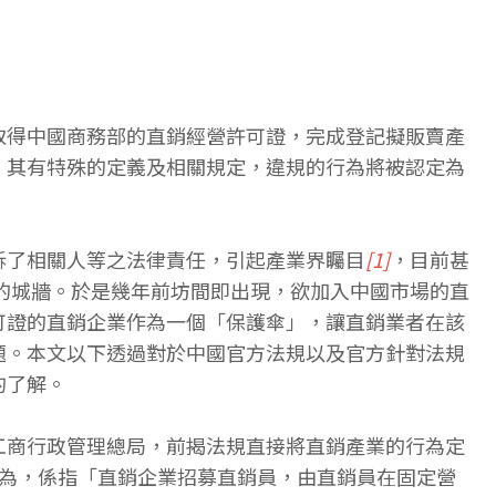
取得中國商務部的直銷經營許可證，完成登記擬販賣產
，其有特殊的定義及相關規定，違規的行為將被認定為
訴了相關人等之法律責任，引起產業界矚目
[1]
，目前甚
的城牆。於是幾年前坊間即出現，欲加入中國市場的直
可證的直銷企業作為一個「保護傘」，讓直銷業者在該
題。本文以下透過對於中國官方法規以及官方針對法規
的了解。
工商行政管理總局，前揭法規直接將直銷產業的行為定
行為，係指「直銷企業招募直銷員，由直銷員在固定營