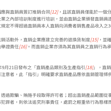
構應與直銷員簽訂推銷合同
[12]
，且該直銷員僅能於一個
企業之內部培訓制度進行培訓，並由直銷企業頒發直銷員
規定不得超過直銷員本人直銷向消費者銷售產品收入之3
直銷活動外，直銷企業應建立完善的退換貨制度
[15]
，並
擔舉證責任
[16]
。而直銷企業亦須為其直銷員之直銷行為
年9月21日發布之「直銷產品類別及生產指引
[18]
」，直銷
應注意者，此「指引」明確要求直銷產品應依直銷管理條
；透過欺騙、賄賂手段取得許可者；超出直銷產品範圍從
事犯罪者，則依法追究刑事責任，處罰之輕重依行為態樣