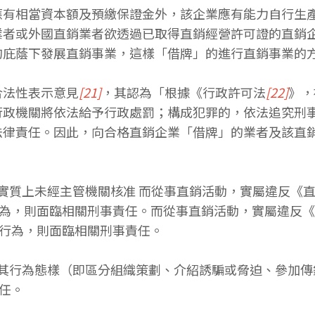
應有相當資本額及預繳保證金外，該企業應有能力自行生
業者或外國直銷業者欲透過已取得直銷經營許可證的直銷
的庇蔭下發展直銷事業，這樣「借牌」的進行直銷事業的
合法性表示意見
[21]
，其認為「根據《行政許可法
[22]
》，
行政機關將依法給予行政處罰；構成犯罪的，依法追究刑
法律責任。因此，向合格直銷企業「借牌」的業者及該直
其實質上未經主管機關核准 而從事直銷活動，實屬違反《
行為，則面臨相關刑事責任。而從事直銷活動，實屬違反《
罪行為，則面臨相關刑事責任。
依其行為態樣（即區分組織策劃、介紹誘騙或脅迫、參加傳
任。