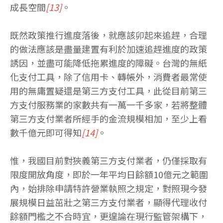
成長空間
[13]
。
既然政策推行進度落後，就應該卯起來追趕，合理
的做法應該是盡量建置有利於加速追趕進度的政策
誘因，並盡可能降低拖累進度的障礙。台灣的無紙
化支付工具，除了信用卡、轉帳外，消費者最常使
用的無庸置疑還是第三方支付工具，此從目前第三
方支付服務業的家數共有一萬一千多家，若將整體
第三方支付業者所經手的金流規模相加，至少上看
數千億元即可得知
[14]
。
惟，我國目前對狹義第三方支付業者，仍僅採取有
限度開放角度，即於一年平均日餘額10億元之範圍
內，始排除申請特許營業執照之規定，對照現今發
展規模日益茁壯之第三方支付業者，顯得代理收付
餘額門檻之不合時宜，更遑論在現行監管架構下，