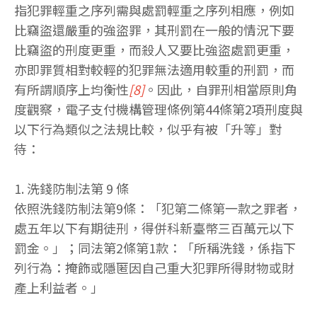
指犯罪輕重之序列需與處罰輕重之序列相應，例如
比竊盜還嚴重的強盜罪，其刑罰在一般的情況下要
比竊盜的刑度更重，而殺人又要比強盜處罰更重，
亦即罪質相對較輕的犯罪無法適用較重的刑罰，而
有所謂順序上均衡性
[8]
。因此，自罪刑相當原則角
度觀察，電子支付機構管理條例第44條第2項刑度與
以下行為類似之法規比較，似乎有被「升等」對
待：
1. 洗錢防制法第 9 條
依照洗錢防制法第9條：「犯第二條第一款之罪者，
處五年以下有期徒刑，得併科新臺幣三百萬元以下
罰金。」；同法第2條第1款：「所稱洗錢，係指下
列行為：掩飾或隱匿因自己重大犯罪所得財物或財
產上利益者。」