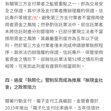
有關第三方支付業者之監管重點之一，即為交易安
全之保證，其中涉及支付業者應辦理履約保證、信
託專戶等規定
[9]
，避免第三方支付業者不當挪用使
用者資金之風險；然參酌信託業法中，就信託業者
未將信託財產分別管理時，已部分實現立法者不當
挪用資金之風險，其最嚴重刑度亦為五年以下徒
刑，然於第三方支付業者僅未完成申請營業執照程
序，其依法仍辦理履約保證、信託專戶，保管使用
者資金之情形下，卻與信託業法第51條之情形刑度
相等，可見如此刑度有違罪刑相當原則。
四、過度「執照化」管制反而成為推展「無現金社
會」之政策阻力
隨著行動支付、電子支付工具崛起，金管會曾於
2015年推出「電子化支付比率過半、五年倍增計