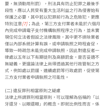
要，無須動用刑罰），刑法具有防止犯罪之最後手
段性，應以人民受有重大生活利益之行為侵害始有
保護之必要，其中若以犯罪前行為之危險犯，更應
特別注意
[7]
；為此，第三方支付業者未能於六個月
內完成申請電子支付機構執照程序之行為，並未實
現任何立法者假設之法律風險，其中更不排除業者
僅以內部系統計算有誤，或申請執照之時程倉促，
導致一時疏忽未能完成申請執照，因此對違反者一
律處以五年以下有期徒刑及高額罰金，是否妥適不
無疑義，更遑論法律上尚得透過其他行政管制之方
式，例如處以罰鍰、連續處罰等行政處罰，促使第
三方支付業者申請執照之可能性。
(二) 違反罪刑相當原則之疑慮
法律上所謂罪刑相當原則，可以理解為俗稱的「以
牙還牙、以眼還眼」的概念。即就比例性而言，係