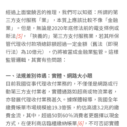
經過上面蠻饒舌的推理，我們可以知道：所謂的第
三方支付服務「業」，本質上應該比較不像「金融
業」。但是，無論是2020年底修法前的電支條例或
新法
[5]
，「狹義的」第三方支付服務業，若其所保
管代理收付款項總餘額超過一定金額（舊法（即現
行法）為10億元），仍將被當成金融業監管。這樣
監管邏輯，其實有些問題：
一、法規差別待遇：實體、網路大小眼
目前我國從事代理收付業務的，不僅僅是網路或行
動第三方支付業者，實體通路如超商或物流業者，
亦發展代理收付業務甚久。據媒體報導，我國全年
繳費帳單市場規模逾19.3億張，約估高達3.2兆的繳
費金流，其中，超過50到60％消費者更選擇以現金
方式，在便利商店臨櫃繳納帳單
[6]
，不可否認實體