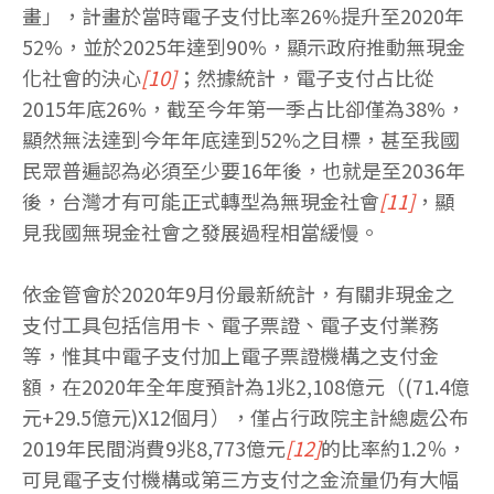
畫」，計畫於當時電子支付比率26%提升至2020年
52%，並於2025年達到90%，顯示政府推動無現金
化社會的決心
[10]
；然據統計，電子支付占比從
2015年底26%，截至今年第一季占比卻僅為38%，
顯然無法達到今年年底達到52%之目標，甚至我國
民眾普遍認為必須至少要16年後，也就是至2036年
後，台灣才有可能正式轉型為無現金社會
[11]
，顯
見我國無現金社會之發展過程相當緩慢。
依金管會於2020年9月份最新統計，有關非現金之
支付工具包括信用卡、電子票證、電子支付業務
等，惟其中電子支付加上電子票證機構之支付金
額，在2020年全年度預計為1兆2,108億元（(71.4億
元+29.5億元)X12個月），僅占行政院主計總處公布
2019年民間消費9兆8,773億元
[12]
的比率約1.2％，
可見電子支付機構或第三方支付之金流量仍有大幅