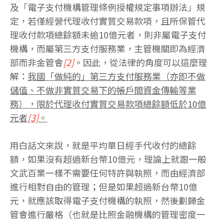
及「電子支付機構管理條例授權規定事項辦法」規
定，若僅經營代理收付實質交易款項，且所保管代
理收付款項總餘額未逾10億元者，則非屬電子支付
機構，而屬第三方支付服務業，主管機關即為經濟
部而非金管會
[2]
。因此，從法律的角度可以這麼理
解：
我國「做純的」第三方支付服務業（亦即不做
儲值、不做非實質交易下的帳戶間資金傳輸等業
務），限於代理收付實質交易款項總餘額低於10億
元者
[3]
。
用白話文來說，就是平均單日經手代收付的總餘
額，如果沒有超過新台幣10億元，理論上就跟一般
文武百業一樣不需要任何特許與執照，而由經濟部
進行相對自由的管理；但是如果超過新台幣10億
元，就應該取得電子支付機構的執照，然後劃歸金
管會進行嚴格（也就是比照金融機構的管理密度一