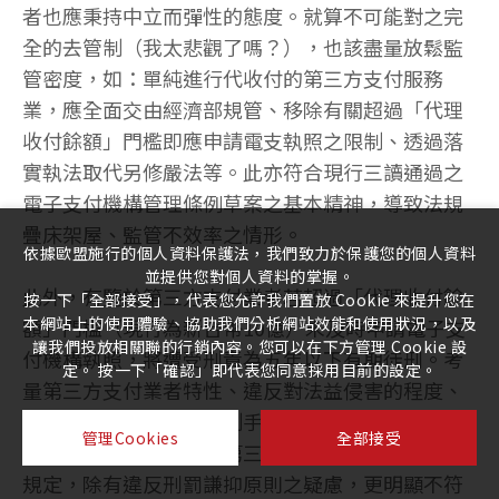
者也應秉持中立而彈性的態度。就算不可能對之完
全的去管制（我太悲觀了嗎？），也該盡量放鬆監
管密度，如：單純進行代收付的第三方支付服務
業，應全面交由經濟部規管、移除有關超過「代理
收付餘額」門檻即應申請電支執照之限制、透過落
實執法取代另修嚴法等。此亦符合現行三讀通過之
電子支付機構管理條例草案之基本精神，導致法規
疊床架屋、監管不效率之情形。
依據歐盟施行的個人資料保護法，我們致力於保護您的個人資料
並提供您對個人資料的掌握。
此外，有鑒於第三方支付業者若超過「代理收付餘
按一下「全部接受」，代表您允許我們置放 Cookie 來提升您在
本網站上的使用體驗、協助我們分析網站效能和使用狀況，以及
額」門檻（現行為新台幣10億）未及時申請電子支
讓我們投放相關聯的行銷內容。您可以在下方管理 Cookie 設
付機構執照，將遭受刑責為五年以下有期徒刑。考
定。 按一下「確認」即代表您同意採用目前的設定。
量第三方支付業者特性、違反對法益侵害的程度、
及存在其他更有效的管制手段（如行政監管）等狀
管理Cookies
全部接受
況，新、舊法對於前述第三方支付業者設計的刑責
規定，除有違反刑罰謙抑原則之疑慮，更明顯不符