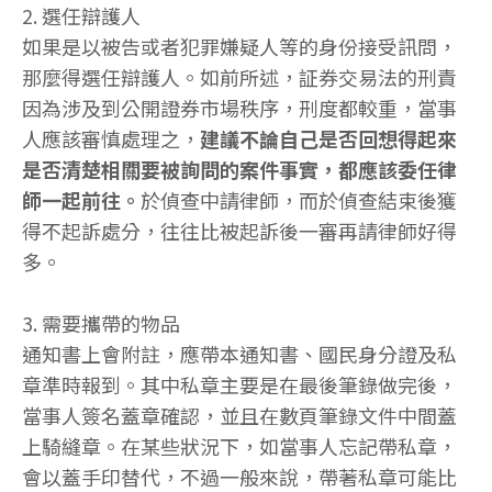
2. 選任辯護人
如果是以被告或者犯罪嫌疑人等的身份接受訊問，
那麼得選任辯護人。如前所述，証券交易法的刑責
因為涉及到公開證券市場秩序，刑度都較重，當事
人應該審慎處理之，
建議不論自己是否回想得起來
是否清楚相關要被詢問的案件事實，都應該委任律
師一起前往。
於偵查中請律師，而於偵查結束後獲
得不起訴處分，往往比被起訴後一審再請律師好得
多。
3. 需要攜帶的物品
通知書上會附註，應帶本通知書、國民身分證及私
章準時報到。其中私章主要是在最後筆錄做完後，
當事人簽名蓋章確認，並且在數頁筆錄文件中間蓋
上騎縫章。在某些狀況下，如當事人忘記帶私章，
會以蓋手印替代，不過一般來說，帶著私章可能比