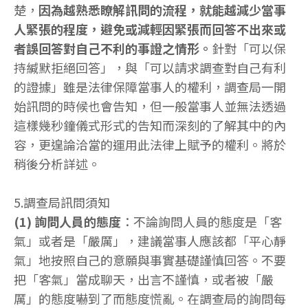
楚，
因為越熟悉瞭解訊問的流程，就能越減少當事
人緊張的程度，避免或減輕因緊張而回答不出來或
者誤回答對自己不利的事證之情形。
針對「可以保
持緘默拒絕回答」，與「可以請求調查對自己有利
的證據」雖是法律保障當事人的權利，調查局一開
始訊問的時候也會告知，但一般當事人並無法透過
這樣幾秒鐘儀式形式的告知而深刻的了解其中的內
容，更遑論洽當的運用此法律上賦予的權利。將於
稍後分析詳述。
5.調查局訊問須知
(1) 詢問人員的態度
：不論詢問人員的態度是「客
氣」或者是「嚴厲」，建議當事人應該都「平心靜
氣」地按照自己的意願與事實基礎謹慎回答。不要
把「客氣」當成聊天，出言不謹慎，或者被「嚴
厲」的態度嚇到了而態度慌亂。在調查局的詢問每