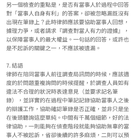
另一個檢查的重點是，是否有當事人於過程中回答
對「當事人自身有利」的答案，卻被忽略漏既沒有
出現在筆錄上？此時律師應該要協助當事人回想，
據理力爭，或者請求『調查對當人有力的證據』，
以保障當事人的最大權益。一句話的回答，或許也
是不起訴的關鍵之一，不應該被遺漏。
7. 結語
律師在陪同當事人前往調查局訊問的時候，應該適
度的於問題重複詢問的時候提醒，於調查人員如有
違法不合理的狀況時表達意見（並要求記名筆
錄），並詳實的在過程中筆記記錄協助當事人之後
的辯護工作，協助確認筆錄是否正確，並非只是坐
在後頭聽詢這麼單純。中間有千萬個細節，好的法
律協助，一則能夠在偵查階段就能夠協助無辜的當
事人不被起訴，省卻後續的許多麻煩，二則可以預