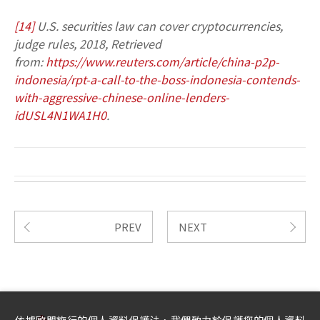
[14]
U.S. securities law can cover cryptocurrencies,
judge rules, 2018, Retrieved
from:
https://www.reuters.com/article/china-p2p-
indonesia/rpt-a-call-to-the-boss-indonesia-contends-
with-aggressive-chinese-online-lenders-
idUSL4N1WA1H0
.
PREV
NEXT