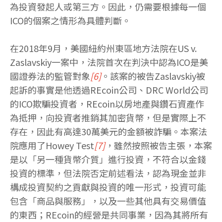
為投資發起人或第三方。因此，仍需要根據每一個
ICO的個案之情形為具體判斷。
在2018年9月，美國紐約州東區地方法院在US v.
Zaslavskiy一案中，法院首次在判決中認為ICO是美
國證券法的監管對象
[6]
。該案的被告Zaslavskiy被
起訴的事實是他透過REcoin公司、DRC World公司
的ICO欺騙投資者，REcoin以房地產與鑽石資產作
為抵押，向投資者推銷其加密貨幣，但是實際上不
存在，因此有高達30萬美元的金額被詐騙。本案法
院應用了Howey Test
[7]
，雖然按照被告主張，本案
是以「另一種貨幣介質」進行投資，不符合以金錢
投資的標準，但法院否定前述看法，認為現金並非
構成投資契約之貢獻與投資的唯一形式，投資可能
包含「商品與服務」，以及一些其他具有交易價值
的東西；REcoin的經營是共同事業，因為其將所有