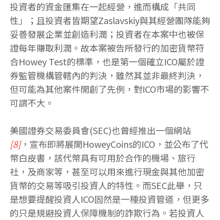
投資者的資金匯集在一起經營，進而構成「共同
性」；且投資者皆期望Zaslavskiy與其經營團隊能夠
妥善發展企業並創造利潤；投資者在本案中也被保
證每年賺取利潤。故本案被告所發行的加密貨幣符
合Howey Test的標準，也是第一個確立ICO屬於證
券監管機構管轄內的判決，雖然其並非最終判決，
但可能為其他案件開創了先例，對ICO市場的影響不
可謂不大。
美國證券交易委員會(SEC)也曾經推出一個網站
[8]
，宣布即將展開HoweyCoins的ICO，並公布了代
幣白皮書，該代幣具有可用於合作的機場、旅行
社，及商家等，甚至可以用來進行現金與其他加密
貨幣的交易等吸引投資人的特性。而SEC此舉，只
是想要提醒投資人ICO固然是一種投資管道，但更多
的只是規避投資人保障機制的詐欺行為。若投資人