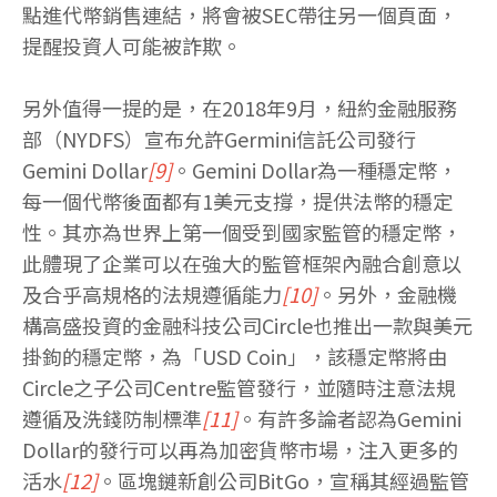
點進代幣銷售連結，將會被SEC帶往另一個頁面，
提醒投資人可能被詐欺。
另外值得一提的是，在2018年9月，紐約金融服務
部（NYDFS）宣布允許Germini信託公司發行
Gemini Dollar
[9]
。Gemini Dollar為一種穩定幣，
每一個代幣後面都有1美元支撐，提供法幣的穩定
性。其亦為世界上第一個受到國家監管的穩定幣，
此體現了企業可以在強大的監管框架內融合創意以
及合乎高規格的法規遵循能力
[10]
。另外，金融機
構高盛投資的金融科技公司Circle也推出一款與美元
掛鉤的穩定幣，為「USD Coin」，該穩定幣將由
Circle之子公司Centre監管發行，並隨時注意法規
遵循及洗錢防制標準
[11]
。有許多論者認為Gemini
Dollar的發行可以再為加密貨幣市場，注入更多的
活水
[12]
。區塊鏈新創公司BitGo，宣稱其經過監管