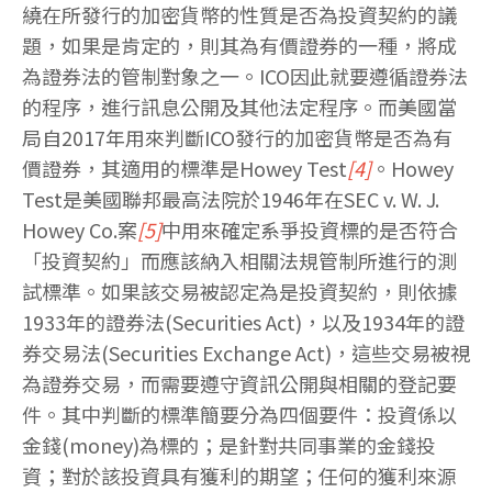
繞在所發行的加密貨幣的性質是否為投資契約的議
題，如果是肯定的，則其為有價證券的一種，將成
為證券法的管制對象之一。ICO因此就要遵循證券法
的程序，進行訊息公開及其他法定程序。而美國當
局自2017年用來判斷ICO發行的加密貨幣是否為有
價證券，其適用的標準是Howey Test
[4]
。Howey
Test是美國聯邦最高法院於1946年在SEC v. W. J.
Howey Co.案
[5]
中用來確定系爭投資標的是否符合
「投資契約」而應該納入相關法規管制所進行的測
試標準。如果該交易被認定為是投資契約，則依據
1933年的證券法(Securities Act)，以及1934年的證
券交易法(Securities Exchange Act)，這些交易被視
為證券交易，而需要遵守資訊公開與相關的登記要
件。其中判斷的標準簡要分為四個要件：投資係以
金錢(money)為標的；是針對共同事業的金錢投
資；對於該投資具有獲利的期望；任何的獲利來源