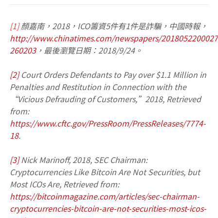
[1]
顏嘉南，2018，ICO籌資5件有1件是詐騙，中國時報，
http://www.chinatimes.com/newspapers/2018052200027
260203
，最後瀏覽日期：2018/9/24。
[2]
Court Orders Defendants to Pay over $1.1 Million in
Penalties and Restitution in Connection with the
“Vicious Defrauding of Customers,”2018, Retrieved
from:
https://www.cftc.gov/PressRoom/PressReleases/7774-
18
.
[3]
Nick Marinoff, 2018, SEC Chairman:
Cryptocurrencies Like Bitcoin Are Not Securities, but
Most ICOs Are, Retrieved from:
https://bitcoinmagazine.com/articles/sec-chairman-
cryptocurrencies-bitcoin-are-not-securities-most-icos-