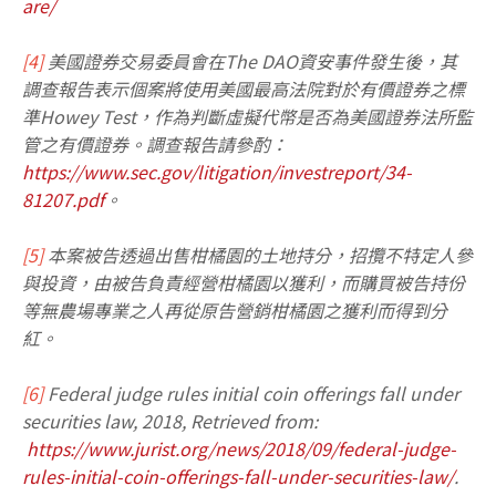
are/
[4]
美國證券交易委員會在The DAO資安事件發生後，其
調查報告表示個案將使用美國最高法院對於有價證券之標
準Howey Test，作為判斷虛擬代幣是否為美國證券法所監
管之有價證券。調查報告請參酌：
https://www.sec.gov/litigation/investreport/34-
81207.pdf
。
[5]
本案被告透過出售柑橘園的土地持分，招攬不特定人參
與投資，由被告負責經營柑橘園以獲利，而購買被告持份
等無農場專業之人再從原告營銷柑橘園之獲利而得到分
紅。
[6]
Federal judge rules initial coin offerings fall under
securities law, 2018, Retrieved from:
https://www.jurist.org/news/2018/09/federal-judge-
rules-initial-coin-offerings-fall-under-securities-law/
.