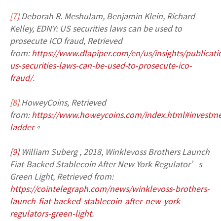
[7]
Deborah R. Meshulam, Benjamin Klein, Richard
Kelley, EDNY: US securities laws can be used to
prosecute ICO fraud, Retrieved
from:
https://www.dlapiper.com/en/us/insights/publicat
us-securities-laws-can-be-used-to-prosecute-ico-
fraud/
.
[8]
HoweyCoins, Retrieved
from:
https://www.howeycoins.com/index.html#investme
ladder
。
[9]
William Suberg , 2018, Winklevoss Brothers Launch
Fiat-Backed Stablecoin After New York Regulator’s
Green Light, Retrieved from:
https://cointelegraph.com/news/winklevoss-brothers-
launch-fiat-backed-stablecoin-after-new-york-
regulators-green-light
.