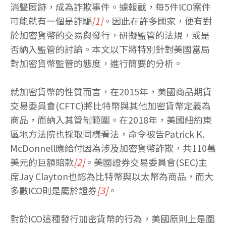
消聲匿跡，成為詐欺事件。據報載，每5件ICO案件
可能就有一個是詐騙
[1]
。因此在許多國家，便有對
於加密貨幣的交易與發行，研擬監管的法規，或是
否納入監管的討論。本文以下將特別針對美國當局
對加密貨幣監管的態度，進行簡要的分析。
就加密貨幣的性質而言，在2015年，美國商品期貨
交易委員會(CFTC)將比特幣與其他加密貨幣定義為
商品，而納入其管制範圍。在2018年，美國紐約東
區地方法院也採取同樣看法，命令被告Patrick K.
McDonnell應給付因為涉及加密貨幣詐欺，共110萬
美元的巨額賠款
[2]
。美國證券交易委員會(SEC)主
席Jay Clayton也認為比特幣與以太幣為商品，而大
多數ICO則是屬於證券
[3]
。
對於ICO這種發行加密貨幣的行為，美國原則上是圍