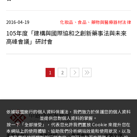
2016-04-19
化妝品、食品、藥物與醫療器材法律
105年度「建構與國際協和之創新藥事法與未來
高峰會議」研討會
1
2
依據歐盟施行的個人資料保護法，我們致力於保護您的個人資料
並提供您對個人資料的掌握。
按一下「全部接受」，代表您允許我們置放 Cookie 來提升您在
本網站上的使用體驗、協助我們分析網站效能和使用狀況，以及
事務所簡介
專業領域
專業團隊
中銀文摘