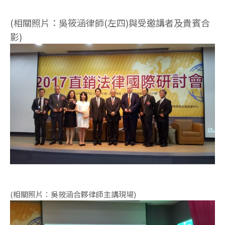
(相關照片：吳筱涵律師(左四)與受邀講者及貴賓合
影)
(相關照片：吳筱涵合夥律師主講現場)