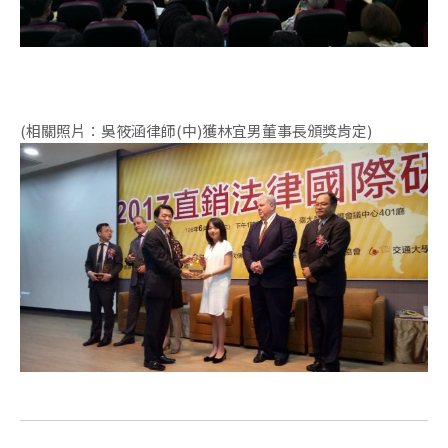
(相關照片：吳筱涵律師(中)獲林宜男董事長頒獎肯定)