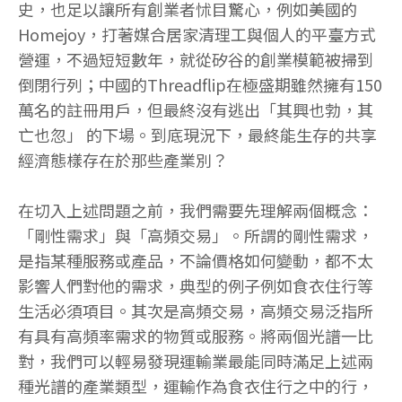
史，也足以讓所有創業者怵目驚心，例如美國的
Homejoy，打著媒合居家清理工與個人的平臺方式
營運，不過短短數年，就從矽谷的創業模範被掃到
倒閉行列；中國的Threadflip在極盛期雖然擁有150
萬名的註冊用戶，但最終沒有逃出「其興也勃，其
亡也忽」 的下場。到底現況下，最終能生存的共享
經濟態樣存在於那些產業別？
在切入上述問題之前，我們需要先理解兩個概念：
「剛性需求」與「高頻交易」。所謂的剛性需求，
是指某種服務或產品，不論價格如何變動，都不太
影響人們對他的需求，典型的例子例如食衣住行等
生活必須項目。其次是高頻交易，高頻交易泛指所
有具有高頻率需求的物質或服務。將兩個光譜一比
對，我們可以輕易發現運輸業最能同時滿足上述兩
種光譜的產業類型，運輸作為食衣住行之中的行，