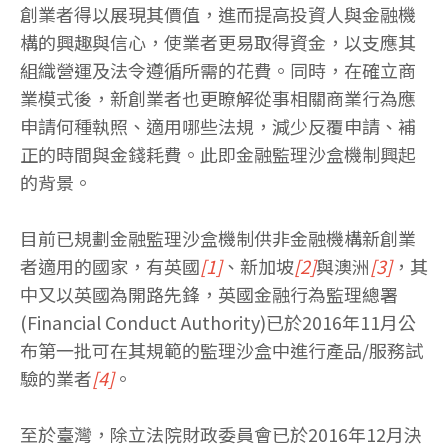
創業者得以展現其價值，進而提高投資人與金融機
構的興趣與信心，使業者更易取得資金，以支應其
組織營運及法令遵循所需的花費。同時，在確立商
業模式後，新創業者也更瞭解從事相關商業行為應
申請何種執照、適用哪些法規，減少反覆申請、補
正的時間與金錢耗費。此即金融監理沙盒機制興起
的背景。
目前已規劃金融監理沙盒機制供非金融機構新創業
者適用的國家，有英國
[1]
、新加坡
[2]
與澳洲
[3]
，其
中又以英國為開路先鋒，英國金融行為監理總署
(Financial Conduct Authority)已於2016年11月公
布第一批可在其規範的監理沙盒中進行產品/服務試
驗的業者
[4]
。
至於臺灣，除立法院財政委員會已於2016年12月決