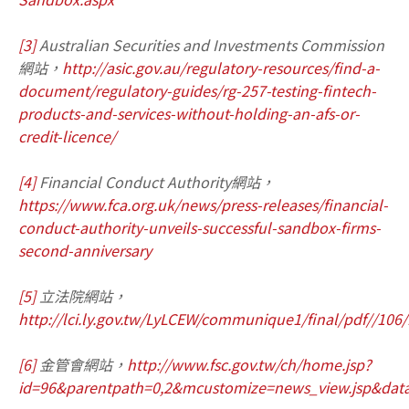
[3]
Australian Securities and Investments Commission
網站，
http://asic.gov.au/regulatory-resources/find-a-
document/regulatory-guides/rg-257-testing-fintech-
products-and-services-without-holding-an-afs-or-
credit-licence/
[4]
Financial Conduct Authority網站，
https://www.fca.org.uk/news/press-releases/financial-
conduct-authority-unveils-successful-sandbox-firms-
second-anniversary
[5]
立法院網站，
http://lci.ly.gov.tw/LyLCEW/communique1/final/pdf//10
[6]
金管會網站，
http://www.fsc.gov.tw/ch/home.jsp?
id=96&parentpath=0,2&mcustomize=news_view.jsp&data