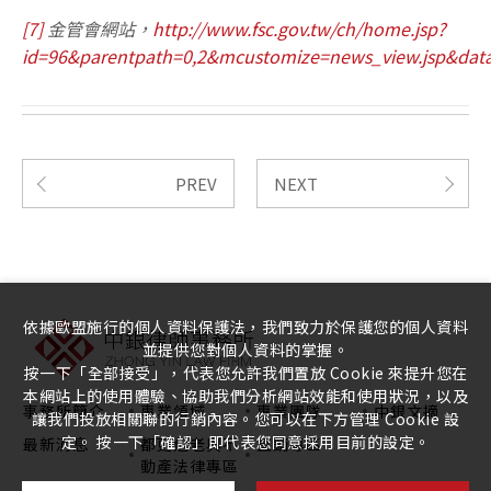
[7]
金管會網站，
http://www.fsc.gov.tw/ch/home.jsp?
id=96&parentpath=0,2&mcustomize=news_view.jsp&data
PREV
NEXT
依據歐盟施行的個人資料保護法，我們致力於保護您的個人資料
並提供您對個人資料的掌握。
按一下「全部接受」，代表您允許我們置放 Cookie 來提升您在
本網站上的使用體驗、協助我們分析網站效能和使用狀況，以及
事務所簡介
專業領域
專業團隊
中銀文摘
讓我們投放相關聯的行銷內容。您可以在下方管理 Cookie 設
定。 按一下「確認」即代表您同意採用目前的設定。
最新消息
都更危老與不
直銷專區
動產法律專區