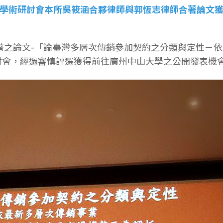
學術研討會本所吳筱涵合夥律師與郭恆志律師合著論文
著之論文-「論臺灣多層次傳銷參加契約之分類與定性－
討會，經過審慎評選獲得前往廣州中山大學之公開發表機