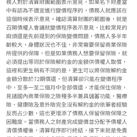
務人對於清算財團範圍表示意見，如果名下財產當
中有認為不適宜進行變價程序的，債務人就應該在
這個時候表示意見。確認清算財團的範圍後，就是
召開債權人會議就變價程序表示意見，比較常見的
麻煩還是先前提到的保險變價問題，債務人多半年
齡較大，身體狀況也不佳，非常需要保留商業保險
所提供的保障，但是如果債務人想要保留保險，就
必須提出等同於保險解約金的金額供債權人取償，
這裡和更生稍有不同的是，更生可以將保險解約金
金額分散於72期償還，但清算卻只能在變價程序
中，至多一至二個月中全部償還，才能保住保險，
見諸國內商業保險之險種多半兼具儲蓄功能，醫療
險、健康險及意外險完全沒有解約金的依筆者經驗
反而占少數，這也更增添了債務人保留保險保障之
困難度。當債務人之財產完成變價並分配予債權人
清償債權後，清算程序即行終結，接下來就是免責