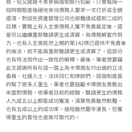
商，但又遲遲不來參與強制執行扣薪，只會每隔一
段時間態度強硬地來找債務人要求一次打折或全額
還清，對這些資產管理公司也很難達成還款二成的
目標，實務上有人主張債務人獲不免責裁定後，還
是可以繼續重新聲請更生或清算，為債務解套作努
力，也有人主張既然上開的第142條已提供不免責後
的做法，就不能再重新聲請更生或清算了，這部分
也有待法院作出一致性的解釋。最後，筆者想要藉
此文感謝所有在這一路上為卡債朋友付出過的立法
委員、社運人士、法扶同仁和律師們，這個制度真
的幫了很多人重生，筆者也要鼓勵卡債朋友勇敢出
來面對債務，依筆者目前的經驗，聲請更生的債務
人九成五以上都能成功獲准，清算免責雖然較難，
也有五成以上的成功率，過程雖然艱辛漫長，但獲
得重生的喜悅也是無可取代的。