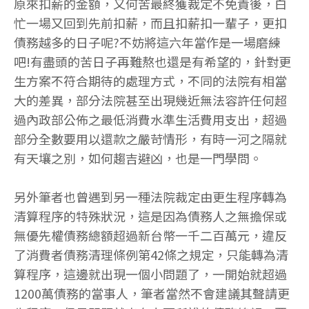
原來扣薪的金額，又何苦最終獲裁定不免責後，白
忙一場又回到先前扣薪，而且扣薪扣一輩子，更扣
債務越多的日子呢?不妨將這六年當作是一場磨練
吧!有盡頭的苦日子再難熬也還是有希望的，針對更
生方案不符合期待的處理方式，不同的法院有相當
大的差異，部分法院甚至出現幾近無法容許任何超
過內政部公佈之最低消費水準生活費用支出，超過
部分全數要用以還款之嚴苛情形，有時一河之隔就
有天壤之別，如何趨吉避凶，也是一門學問。
另外筆者也曾遇到另一種法院裁定由更生程序轉為
清算程序的特殊狀況，這是因為債務人之無擔保或
無優先權債務總額超過新台幣一千二百萬元，違反
了消費者債務清理條例第42條之規定，只能轉為清
算程序，這邊就出現一個小問題了，一開始就超過
1200萬債務的當事人，筆者當然不會建議其聲請更