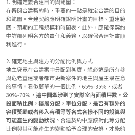
1. 明確定義合建目的與範圍：
在審閱合建契約時，重要的一點是確定合建的目的
和範圍。合建契約應明確說明計畫的目標、重建範
圍、預期的工程規模和時間表。此外，應確保契約
中詳細列明各方的責任和義務，以確保合建計畫順
利進行。
2. 確定地主與建方的分配比例與方式
地主究竟在合建案中分配到甚麼，想必這是所有參
與危老重建或者都市更新案件的地主與屋主最在意
的事情。看似簡單的一個比例，65%-35%，或者
30%-70%，
這中間牽涉到了實際室內面積坪數，公
設面積比例，樓層分配，車位分配，是否有額外的
容積獎勵或者移入容積等等各式各樣不同的設算與
可能產生的變動狀況
。合建契約中應該對此等分配
比例與其可能產生的變動給予合理的安排，才能夠