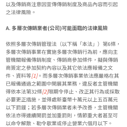
以及傳銷商注意因宣傳傳銷制度及商品內容而引起
之法律風險。
A. 多層次傳銷業者(公司)可能面臨的法律風險
依照多層次傳銷管理法（以下稱「本法」）第6條，
多層次傳銷事業在實施多層次傳銷行為前，應向主
管機關報備傳銷制度、傳銷商參加條件，擬與傳銷
商簽定之參加契約內容以及其它依法應報備之文
件、資料等
[1]
。而多層次傳銷事業依法應嚴格在其
已報備通過之範圍中開展其業務，違反者主管機關
得依本法第32條
[2]
限期令停止、改正其行為或採取
必要更正措施，並得處新臺幣十萬元以上五百萬元
以下罰鍰；若多層次傳銷業者未予改善，主管機關
依法亦得連續開罰並加重罰則，情節重大者甚至可
以命令解散、勒令歇業或停止營業六個月以下。