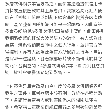
多層次傳銷事業官方為之，而係需透過提供信用卡
資料或直接匯款給其上線會員，故該名網路紅人便
斷言「神族」係屬於剝削下線會員的變質多層次傳
銷，甚至整個團隊組織可能是一場騙局，因此有許
多會員紛紛與A多層次傳銷事業終止契約。此事件引
發網路媒體的軒然大波與雙方的激辯，有人認為此
為某一體系傳銷商團隊中之個人行為，並非官方所
得控制，亦有人認為此為官方所默許之行為，無論
是採哪一種論點，隨著該部影片被不斷轉載於其它
網路平台與空間，A多層次傳銷事業不斷受到社會質
疑，於社會聲譽無疑遭到影響…。
上述案例是筆者改寫自今年度於多層次傳銷業界所
發生之事件，筆者欲藉由該案例，分析在各種論點
下，各該行為當事人或利害關係人的相關法律關
係，希望藉由這起案例能使無論是多層次傳銷業者