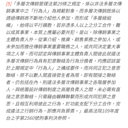
[5]
「多層次傳銷管理法第29條之規定，係以非法多層次傳
銷事業中之「行為人」為規範對象，而多層次傳銷既係以
透過傳銷商不斷地介紹他人參加，而形成「多層級組
織」，始得以平行擴散，若非憑多人以上之分工合作，難
以成其事業，本質上應屬必要共犯。是以，除傳銷事業之
主體負責人外，從事介紹、推廣、銷售業務之參加人，或
未參加而擔任傳銷事業重要職務之人，或共同決定重大事
項之人等，而可認定與傳銷事業主體負責人間彼此就違法
多層次傳銷行為具有犯意聯絡及行為分擔者，均應認該當
於上開規定中「行為人」之構成要件。而共同正犯之意思
聯絡，原不以數人間直接發生者為限，即有間接之聯絡
者，仍包括在內，則違法多層次傳銷事業之各階層參加
人，與統籌設計傳銷制度之高層負責人之間，未必需有直
接之意思聯絡，只需藉由輾轉聯繫而形成共同犯罪之意
思，且相互利用彼此之行為，於功能支配下分工合作，完
成違法之行銷行為，即應共負罪責。」最高法院109年度
台上字第2560號刑事判決參照。