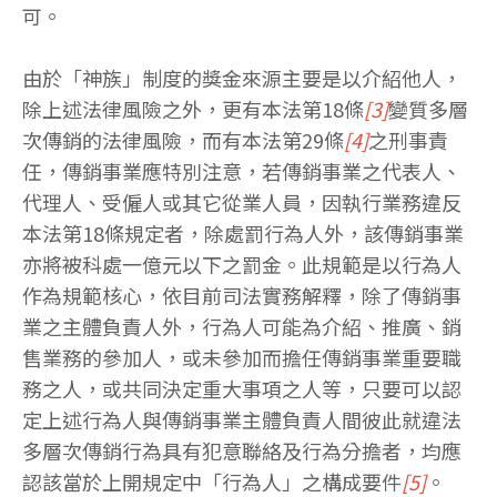
可。
由於「神族」制度的獎金來源主要是以介紹他人，
除上述法律風險之外，更有本法第18條
[3]
變質多層
次傳銷的法律風險，而有本法第29條
[4]
之刑事責
任，傳銷事業應特別注意，若傳銷事業之代表人、
代理人、受僱人或其它從業人員，因執行業務違反
本法第18條規定者，除處罰行為人外，該傳銷事業
亦將被科處一億元以下之罰金。此規範是以行為人
作為規範核心，依目前司法實務解釋，除了傳銷事
業之主體負責人外，行為人可能為介紹、推廣、銷
售業務的參加人，或未參加而擔任傳銷事業重要職
務之人，或共同決定重大事項之人等，只要可以認
定上述行為人與傳銷事業主體負責人間彼此就違法
多層次傳銷行為具有犯意聯絡及行為分擔者，均應
認該當於上開規定中「行為人」之構成要件
[5]
。