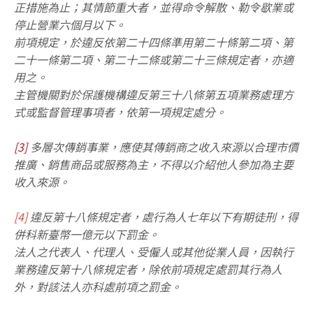
正措施為止；其情節重大者，並得命令解散、勒令歇業或
停止營業六個月以下。
前項規定，於違反依第二十四條準用第二十條第二項、第
二十一條第二項、第二十二條或第二十三條規定者，亦適
用之。
主管機關對於保護機構違反第三十八條第五項業務處理方
式或監督管理事項者，依第一項規定處分。
[3]
多層次傳銷事業，應使其傳銷商之收入來源以合理市價
推廣、銷售商品或服務為主，不得以介紹他人參加為主要
收入來源。
[4]
違反第十八條規定者，處行為人七年以下有期徒刑，得
併科新臺幣一億元以下罰金。
法人之代表人、代理人、受僱人或其他從業人員，因執行
業務違反第十八條規定者，除依前項規定處罰其行為人
外，對該法人亦科處前項之罰金。