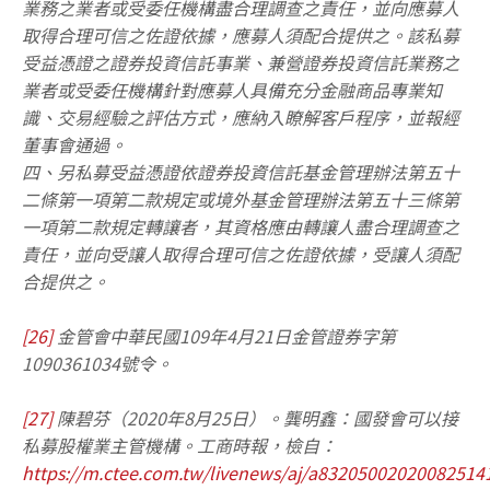
業務之業者或受委任機構盡合理調查之責任，並向應募人
取得合理可信之佐證依據，應募人須配合提供之。該私募
受益憑證之證券投資信託事業、兼營證券投資信託業務之
業者或受委任機構針對應募人具備充分金融商品專業知
識、交易經驗之評估方式，應納入瞭解客戶程序，並報經
董事會通過。
四、另私募受益憑證依證券投資信託基金管理辦法第五十
二條第一項第二款規定或境外基金管理辦法第五十三條第
一項第二款規定轉讓者，其資格應由轉讓人盡合理調查之
責任，並向受讓人取得合理可信之佐證依據，受讓人須配
合提供之。
[26]
金管會中華民國109年4月21日金管證券字第
1090361034號令。
[27]
陳碧芬（2020年8月25日）。龔明鑫：國發會可以接
私募股權業主管機構。工商時報，檢自：
https://m.ctee.com.tw/livenews/aj/a83205002020082514