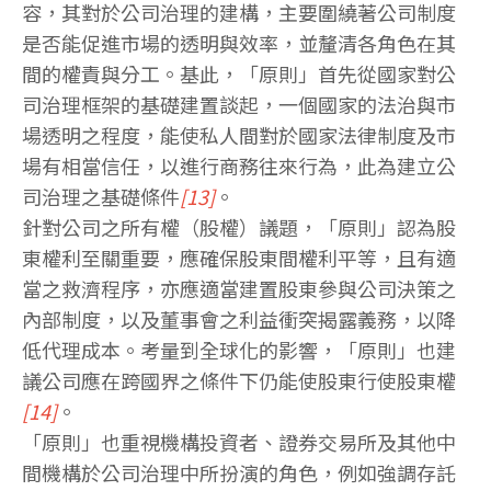
容，其對於公司治理的建構，主要圍繞著公司制度
是否能促進市場的透明與效率，並釐清各角色在其
間的權責與分工。基此，「原則」首先從國家對公
司治理框架的基礎建置談起，一個國家的法治與市
場透明之程度，能使私人間對於國家法律制度及市
場有相當信任，以進行商務往來行為，此為建立公
司治理之基礎條件
[13]
。
針對公司之所有權（股權）議題，「原則」認為股
東權利至關重要，應確保股東間權利平等，且有適
當之救濟程序，亦應適當建置股東參與公司決策之
內部制度，以及董事會之利益衝突揭露義務，以降
低代理成本。考量到全球化的影響，「原則」也建
議公司應在跨國界之條件下仍能使股東行使股東權
[14]
。
「原則」也重視機構投資者、證券交易所及其他中
間機構於公司治理中所扮演的角色，例如強調存託