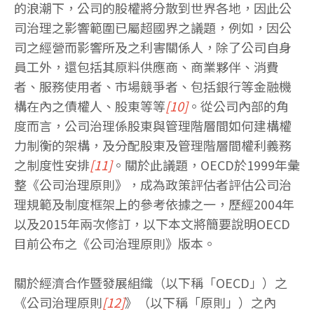
的浪潮下，公司的股權將分散到世界各地，因此公
司治理之影響範圍已屬超國界之議題，例如，因公
司之經營而影響所及之利害關係人，除了公司自身
員工外，還包括其原料供應商、商業夥伴、消費
者、服務使用者、市場競爭者、包括銀行等金融機
構在內之債權人、股東等等
[10]
。從公司內部的角
度而言，公司治理係股東與管理階層間如何建構權
力制衡的架構，及分配股東及管理階層間權利義務
之制度性安排
[11]
。關於此議題，OECD於1999年彙
整《公司治理原則》，成為政策評估者評估公司治
理規範及制度框架上的參考依據之一，歷經2004年
以及2015年兩次修訂，以下本文將簡要說明OECD
目前公布之《公司治理原則》版本。
關於經濟合作暨發展組織（以下稱「OECD」）之
《公司治理原則
[12]
》（以下稱「原則」）之內