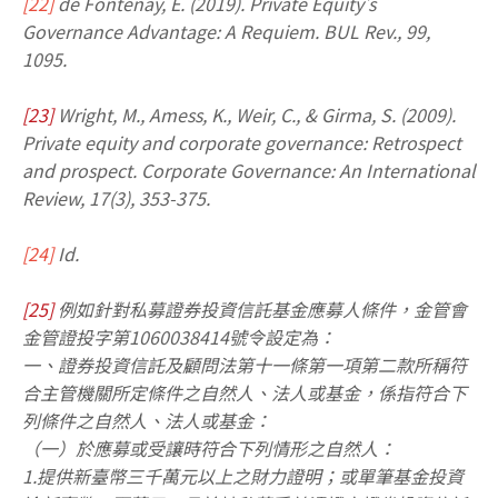
[22]
de Fontenay, E. (2019). Private Equity's
Governance Advantage: A Requiem. BUL Rev., 99,
1095.
[23]
Wright, M., Amess, K., Weir, C., & Girma, S. (2009).
Private equity and corporate governance: Retrospect
and prospect. Corporate Governance: An International
Review, 17(3), 353-375.
[24]
Id.
[25]
例如針對私募證券投資信託基金應募人條件，金管會
金管證投字第1060038414號令設定為：
一、證券投資信託及顧問法第十一條第一項第二款所稱符
合主管機關所定條件之自然人、法人或基金，係指符合下
列條件之自然人、法人或基金：
（一）於應募或受讓時符合下列情形之自然人：
1.提供新臺幣三千萬元以上之財力證明；或單筆基金投資