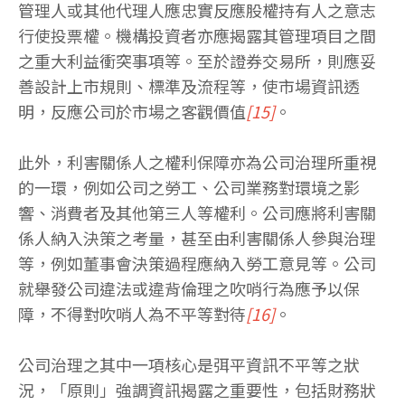
管理人或其他代理人應忠實反應股權持有人之意志
行使投票權。機構投資者亦應揭露其管理項目之間
之重大利益衝突事項等。至於證券交易所，則應妥
善設計上市規則、標準及流程等，使市場資訊透
明，反應公司於市場之客觀價值
[15]
。
此外，利害關係人之權利保障亦為公司治理所重視
的一環，例如公司之勞工、公司業務對環境之影
響、消費者及其他第三人等權利。公司應將利害關
係人納入決策之考量，甚至由利害關係人參與治理
等，例如董事會決策過程應納入勞工意見等。公司
就舉發公司違法或違背倫理之吹哨行為應予以保
障，不得對吹哨人為不平等對待
[16]
。
公司治理之其中一項核心是弭平資訊不平等之狀
況，「原則」強調資訊揭露之重要性，包括財務狀