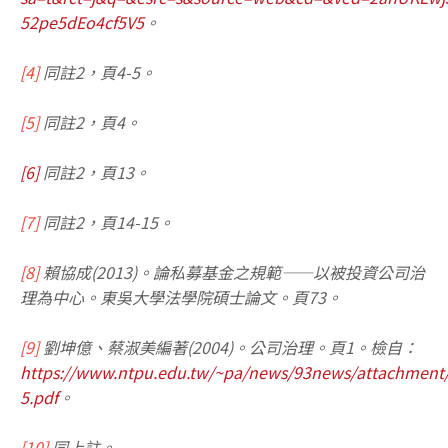
52pe5dEo4cf5V5
。
[4]
同註2，頁4-5。
[5]
同註2，頁4。
[6]
同註2，頁13。
[7]
同註2，頁14-15。
[8]
賴協成(2013)。論私募基金之規範——以被投資公司治
理為中心。東吳大學法學院碩士論文。頁73。
[9]
劉坤億、蔡淑美編著(2004)。公司治理。頁1。檢自：
https://www.ntpu.edu.tw/~pa/news/93news/attachment
5.pdf
。
[10]
同上註。