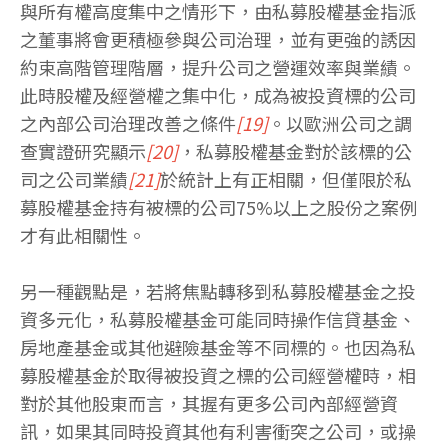
與所有權高度集中之情形下，由私募股權基金指派
之董事將會更積極參與公司治理，並有更強的誘因
約束高階管理階層，提升公司之營運效率與業績。
此時股權及經營權之集中化，成為被投資標的公司
之內部公司治理改善之條件
[19]
。以歐洲公司之調
查實證研究顯示
[20]
，私募股權基金對於該標的公
司之公司業績
[21]
於統計上有正相關，但僅限於私
募股權基金持有被標的公司75%以上之股份之案例
才有此相關性。
另一種觀點是，若將焦點轉移到私募股權基金之投
資多元化，私募股權基金可能同時操作信貸基金、
房地產基金或其他避險基金等不同標的。也因為私
募股權基金於取得被投資之標的公司經營權時，相
對於其他股東而言，其握有更多公司內部經營資
訊，如果其同時投資其他有利害衝突之公司，或操