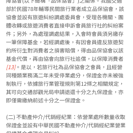
障協會(以下簡稱「品保協會」)之關係。我國交通
部於民國78年輔導民間旅行業者成立品保協會，該
協會並設有旅遊糾紛調處委員會，受理各機關、團
體收轉或旅遊消費者直接申訴會員旅行社的糾紛案
件；另外，為處理調處結果，入會時會員須另繳存
一筆保障基金，若經調處後，有因會員違反旅遊契
約所衍生對消費者之損害賠償，得由品保協會以該
基金代償，再由協會向旅行社追償，以保障消費者
[13]
。是以，若旅行社為品保協會之會員，且經營
同種類業務滿二年未受停業處分，保證金亦未被強
制執行，依據旅行業管理規則第12條之相關規定，
其可向交通部觀光局申請退還十分之九保證金，亦
即僅需繳納前述十分之一保證金。
(二) 不動產仲介/代銷經紀業：依營業處所數量收取
保證金並設有中華民國不動產仲介/代銷經紀業營業