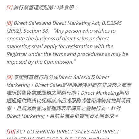
[7]
旅行業管理規則第12條參照。
[8]
Direct Sales and Direct Marketing Act, B.E.2545
(2002), Section 38. “Any person who wishes to
operate the business of direct sales or direct
marketing shall apply for registration with the
Registrar under the terms and procedures as may be
imposed by the Commission.”
[9]
泰國將直銷行為分成Direct Sales以及Direct
Marketing。Direct Sales是指透過傳銷商在非通常之商業
場所銷售貨物或服務之營銷行為；Direct Marketing則指
透過提供資訊以促銷該商品或服務或遠距傳銷貨物與消費
者，且須消費者向營運商表示購買之營銷行為。針對
Direct Marketing，目前並無最低實收資本額要求。
[10]
ACT GOVERNING DIRECT SALES AND DIRECT
MARKETING (RELEASE 3) B.E. 2560, available