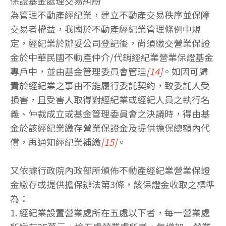
保證基金處理交易糾紛
為管理不動產經紀業，建立不動產交易秩序並保障
交易者權益，我國於不動產經紀業管理條例中規
定，經紀業於辦妥公司登記後，尚須繳交營業保證
金於中華民國不動產仲介/代銷經紀業營業保證基金
專戶中，並由基金管理委員會管理
[14]
。如因可歸
責於經紀業之事由不能履行委託契約，致委託人受
損害，且受害人取得對經紀業或經紀人員之執行名
義、仲裁成立或基金管理委員會之決議時，得由基
金於該經紀業繳存營業保證金及提供擔保總額內代
償，再通知經紀業補繳
[15]
。
又依據行政院內政部所頒佈不動產經紀業營業保證
金繳存或提供擔保辦法第3條，該保證金收取之標準
為：
1. 經紀業設置營業處所在五處以下者，每一營業處