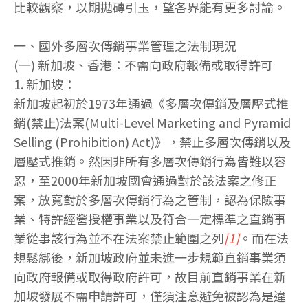
比較觀察，以期拋磚引玉，望各界能有更多討論。
一、國外多層次傳銷事業管理之法制現況
(一) 新加坡、香港：不需向政府報備或取得許可
1. 新加坡：
新加坡起初於1973年通過《多層次傳銷及層壓式推
銷(禁止)法案(Multi-Level Marketing and Pyramid
Selling (Prohibition) Act)》，禁止多層次傳銷以及
層壓式推銷。然因非所有多層次傳銷行為皆難以容
忍，至2000年新加坡國會通過對於該法案之修正
案，放寬對於多層次傳銷行為之管制，認為保險事
業、特許經營授權事業以及符合一定標準之直銷事
業從事該行為並不在法案禁止範圍之列
[1]
。而在法
規鬆綁後，新加坡政府並未進一步規範直銷事業須
向政府報備或取得政府許可，故目前直銷事業在新
加坡發展不需申請許可，僅須注意避免被認為是違