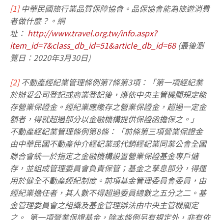
[1]
中華民國旅行業品質保障協會。品保協會能為旅遊消費
者做什麼？。網
址：
http://www.travel.org.tw/info.aspx?
item_id=7&class_db_id=51&article_db_id=68
(最後瀏
覽日：2020年3月30日)
[2]
不動產經紀業管理條例第7條第3項：「第一項經紀業
於辦妥公司登記或商業登記後，應依中央主管機關規定繳
存營業保證金。經紀業應繳存之營業保證金，超過一定金
額者，得就超過部分以金融機構提供保證函擔保之。」
不動產經紀業管理條例第8條：「前條第三項營業保證金
由中華民國不動產仲介經紀業或代銷經紀業同業公會全國
聯合會統一於指定之金融機構設置營業保證基金專戶儲
存，並組成管理委員會負責保管；基金之孳息部分，得運
用於健全不動產經紀制度。前項基金管理委員會委員，由
經紀業擔任者，其人數不得超過委員總數之五分之二。基
金管理委員會之組織及基金管理辦法由中央主管機關定
之。 第一項營業保證基金，除本條例另有規定外，非有依