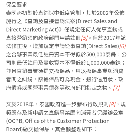
保品要求
泰國起初對於直銷採中低度管制，其於2002年公佈
施行之《直銷及直接營銷法案(Direct Sales and
Direct Marketing Act)》僅規定任何人從事直銷或
直接營銷須向政府部門申請註冊
[5]
。但於2017年該
法修正後，增加規定申請從事直銷(Direct Sales)
[6]
之合夥事業最低註冊資本不得低於500,000泰銖，公
司則最低註冊及實收資本不得低於1,000,000泰銖；
並且直銷事業須提交擔保品，用以擔保事業與消費
者間之糾紛，該擔保品可為現金、銀行信用狀、政
府債券或國營事業債券等政府部門指定之物。
[7]
又於2018年，泰國政府進一步發布行政規則
[8]
，規
範既存及新申請之直銷事業應向消費者保護辦公室
(OCPB, Office of the Customer Protection
Board)繳交擔保品，其金額整理如下：