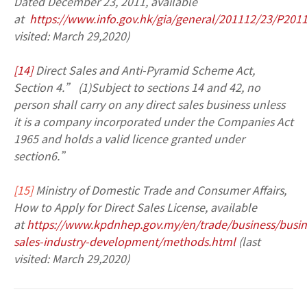
Dated December 23, 2011, available
at
https://www.info.gov.hk/gia/general/201112/23/P20
visited: March 29,2020)
[14]
Direct Sales and Anti-Pyramid Scheme Act,
Section 4.” (1)Subject to sections 14 and 42, no
person shall carry on any direct sales business unless
it is a company incorporated under the Companies Act
1965 and holds a valid licence granted under
section6.”
[15]
Ministry of Domestic Trade and Consumer Affairs,
How to Apply for Direct Sales License, available
at
https://www.kpdnhep.gov.my/en/trade/business/busine
sales-industry-development/methods.html
(last
visited: March 29,2020)