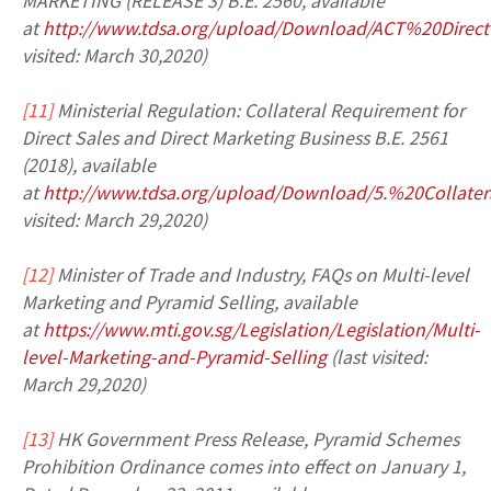
at
http://www.tdsa.org/upload/Download/ACT%20Dire
visited: March 30,2020)
[11]
Ministerial Regulation: Collateral Requirement for
Direct Sales and Direct Marketing Business B.E. 2561
(2018), available
at
http://www.tdsa.org/upload/Download/5.%20Colla
visited: March 29,2020)
[12]
Minister of Trade and Industry, FAQs on Multi-level
Marketing and Pyramid Selling, available
at
https://www.mti.gov.sg/Legislation/Legislation/Multi-
level-Marketing-and-Pyramid-Selling
(last visited:
March 29,2020)
[13]
HK Government Press Release, Pyramid Schemes
Prohibition Ordinance comes into effect on January 1,