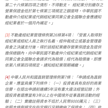
第二十六條第四項之情形，不得動支。 經紀業分別繳存之
營業保證金低於第七條第三項規定之額度時，中華民國不
動產仲介經紀業或代銷經紀業同業公會全國聯合會應通知
經紀業者於一個月內補足。」
[3]
不動產經紀業管理條例第26條第4項：「受害人取得對
經紀業或經紀人員之執行名義、經仲裁成立或基金管理委
員會之決議支付後，得於該經紀業繳存營業保證金及提供
擔保總額內，向中華民國不動產仲介經紀業或代銷經紀業
同業公會全國聯合會請求代為賠償；經代為賠償後，即應
依第八條第四項規定，通知經紀業限期補繳。」
[4]
中華人民共和國直銷管理條例第7條：「申請成為直銷
企業，應當具備下列條件：（一）投資者具有良好的商業
信譽，在提出申請前連續5年沒有重大違法經營記錄；外
國投資者還應當有3年以上在中國境外從事直銷活動的經
驗；（二）實繳註冊資本不低於人民幣8000萬元；（三）
依照本條例規定在指定銀行足額繳納了保證金；（四）依