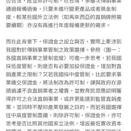
否合法，故並非許可制。在台灣，多層次傳銷事業
通過報備過後，只要未進行變更產品或者獎金制
度，較某些國外立法例（如馬來西亞的直銷牌照需
要續期）亦沒有再進行年度報備更新的需求。
而在此背景下，保證金之設立與否，實際上牽涉到
我國對於傳銷事業管制之政策選擇。參照〈圖一：
各國直銷事業之管制密度〉可進一步思考，若我國
採低度管制，則是否有必要加設保證金，增加對直
銷產業之限制？又若我國採中度管制，比起要求事
業繳交保證金，將法制改為許可制，課與政府在源
頭過濾不良直銷業者之權責，並教育民眾應認明獲
得許可之合法直銷事業，或許更能達到監管直銷產
業，並同時不壓抑產業發展之目的。而若我國選擇
往中高度管制靠攏，則除許可制、保證金外，亦可
思考是否比照其他國家立法例，增設最低實收資本