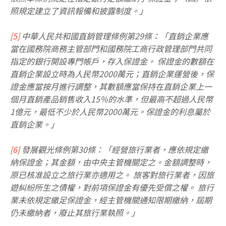
照規定建立了資訊報備和披露制度。」
[5]
中華人民共和國直銷管理條例第29條：「直銷企業應
當在國務院商務主管部門和國務院工商行政管理部門共同
指定的銀行開設專門帳戶，存入保證金。 保證金的數額在
直銷企業設立時為人民幣2000萬元；直銷企業運營後，保
證金應當按月進行調整，其數額應當保持在直銷企業上一
個月直銷產品銷售收入15％的水準，但最高不超過人民幣
1億元，最低不少於人民幣2000萬元。保證金的利息屬於
直銷企業。」
[6]
發展觀光條例第30條：「經營旅行業者，應依規定繳
納保證金；其金額，由中央主管機關定之。金額調整時，
原已核准設立之旅行業亦適用之。 旅客對旅行業者，因旅
遊糾紛所生之債權，對前項保證金有優先受償之權。 旅行
業未依規定繳足保證金，經主管機關通知限期繳納，屆期
仍未繳納者，廢止其旅行業執照。」