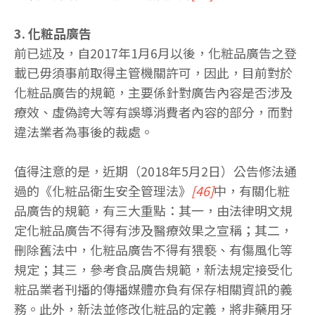
3. 化粧品廣告
前已述及，自2017年1月6月以後，化粧品廣告之登
載已毋須事前取得主管機關許可，因此，目前對於
化粧品廣告的規範，主要係針對廣告內容是否涉及
療效、虛偽誇大等有誤導消費者內容的部分，而對
違法業者為事後的裁處。
值得注意的是，近期（2018年5月2日）公告修法通
過的《化粧品衛生安全管理法》
[46]
中，有關化粧
品廣告的規範，有三大重點：其一，由法律明文規
定化粧品廣告不得有涉及醫療效果之宣稱；其二，
刪除舊法中，化粧品廣告不得有猥褻、有傷風化等
規定；其三，參考食品廣告規範，新法規定接受化
粧品業者刊播的傳播媒體亦負有保存相關資訊的義
務。此外，新法並修改化粧品的定義，將非藥用牙