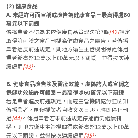
(2) 健康食品
A. 未經許可而宣稱或廣告為健康食品－最高得處60
萬元以下罰鍰
傳播業者不得為未依健康食品管理法第7條
[42]
規定
取得許可證之食品刊播為健康食品之廣告，若傳播
業者違反前述規定，則地方衛生主管機關得處傳播
業者新臺幣12萬以上60萬元以下罰鍰，並得按次連
續處罰
[43]
。
B. 健康食品廣告涉及醫療效能、虛偽誇大或宣稱之
保健功效逾許可範圍－最高得處60萬元以下罰鍰
若是業者違反前述規定，而經主管機關處分並函知
傳播業者，則傳播業者自收文次日起，應即停止刊
播
[44]
。傳播業者若未前述規定停播而仍繼續刊
播，則地方衛生主管機關得處新臺幣12萬以上60萬
元以下罰鍰，並得按次連續處罰
[45]
。