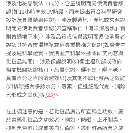
涉及化粧品製法、成分、含量說明而易使消費者誤
認(如12小時高效UV防護，而未提出符合科學研究
設計及具體結果佐證)、涉及製造地、產地或來源說
明而易使消費者誤認(如宣稱取自「海洋深層水」實
則普通地下水)、涉及品質或信譽說明而易使消費者
誤認其符合市場標準或經專業機構之保證(如廣告中
提及經科學證實，實則並無科學依據或研究內容與
化粧品無關)、涉及保證說明(如衛生福利部或政府
相關機關認證核可，品質保證、曬不黑、曬不老、
具有百分之百的清潔效果)及其他不屬化粧品之效能
(如排除體內多餘水分、毒素、促進細胞代謝、消除
已形成之黑斑)等
[29]
。
在此須注意的是，若化粧品廣告所宣稱之功效，屬
於含藥化粧品之功效者，例如，防晒、止汗制臭、
抑制黑色素形成或美白牙齒等，該化粧品所含之成