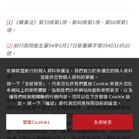
[1]
《藥事法》第39條第1項、第40條第1項、第66條第1
項。
[2]
前行政院衛生署94年6月17日衛署藥字第0940314920
號。
[3]
前行政院衛生署101年3月1日衛署食字第1010006406
依據歐盟施行的個人資料保護法，我們致力於保護您的個人資料
號。
並提供您對個人資料的掌握。
按一下「全部接受」，代表您允許我們置放 Cookie 來提升您在
本網站上的使用體驗、協助我們分析網站效能和使用狀況，以及
[4]
《化粧品衛生管理法》第24條第2項「化粧品之廠商登
讓我們投放相關聯的行銷內容。您可以在下方管理 Cookie 設
載或宣播廣告時，應於事前將所有文字、畫面或言詞，申
定。 按一下「確認」即代表您同意採用目前的設定。
請中央或直轄市衛生主管機關核准，並向傳播機構繳驗核
准之證明文件。」、第3項「經中央或直轄市衛生主管機
管理Cookies
全部接受
關依前項規定核准之化粧品廣告，自核發證明文件之日起
算，其有效期間為一年，期滿仍需繼續廣告者，得申請原
核准之衛生主管機關延長之，每次核准延長之期間不得逾