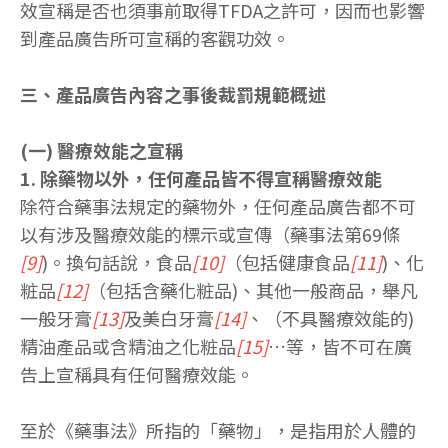
效宣稱是否也須事前取得TFDA之許可，因而也影響
到產品廣告所可宣稱的客觀功效。
三、產品廣告內容之事後裁罰規範概述
(一) 醫療效能之宣稱
1. 除藥物以外，任何產品皆不得宣稱醫療效能
除符合藥事法規定的藥物外，任何產品廣告都不可
以有涉及醫療效能的標示或宣傳（藥事法第69條
[9]
)。換句話說，食品
[10]
（包括健康食品
[11]
)、化
粧品
[12]
（包括含藥化粧品)、其他一般商品，舉凡
一般牙膏
[13]
及美白牙膏
[14]
、（不具醫療效能的)
精油產品或含精油之化粧品
[15]
…等，皆不可在廣
告上宣稱具有任何醫療效能。
至於《藥事法》所指的「藥物」，是指用於人體的