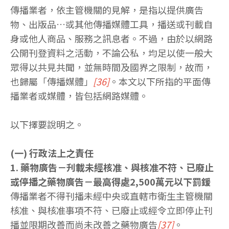
傳播業者，依主管機關的見解，是指以提供廣告
物、出版品…或其他傳播媒體工具，播送或刊載自
身或他人商品、服務之訊息者。不過，由於以網路
公開刊登資料之活動，不論公私，均足以使一般大
眾得以共見共聞，並無時間及國界之限制，故而，
也歸屬「傳播媒體」
[36]
。本文以下所指的平面傳
播業者或媒體，皆包括網路媒體。
以下擇要說明之。
(一) 行政法上之責任
1. 藥物廣告－刋載未經核准、與核准不符、已廢止
或停播之藥物廣告－最高得處2,500萬元以下罰鍰
傳播業者不得刊播未經中央或直轄市衛生主管機關
核准、與核准事項不符、已廢止或經令立即停止刊
播並限期改善而尚未改善之藥物廣告
[37]
。