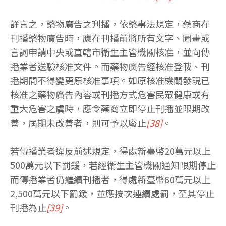
詳言之，藥物廣告之刋播，依藥事法規定，藥商在
刊播藥物廣告時，應在刊播前將所有文字、圖畫或
言詞申請中央或直轄市衛生主管機關核准，並向傳
播業者送驗核准文件。而藥物廣告經核准登載、刊
播期間不得變更原核准事項。如原核准機關發現已
核准之藥物廣告內容或刊播方式危害民眾健康或有
重大危害之虞時，應令藥商立即停止刊播並限期改
善，屆期未改善者，則可予以廢止
[38]
。
若傳播業者違反前述規定，得處新臺幣20萬元以上
500萬元以下罰鍰，若經衛生主管機關通知限期停止
而傳播業者仍繼續刊播者，得處新臺幣60萬元以上
2,500萬元以下罰鍰，並應按次連續處罰，至其停止
刊播為止
[39]
。