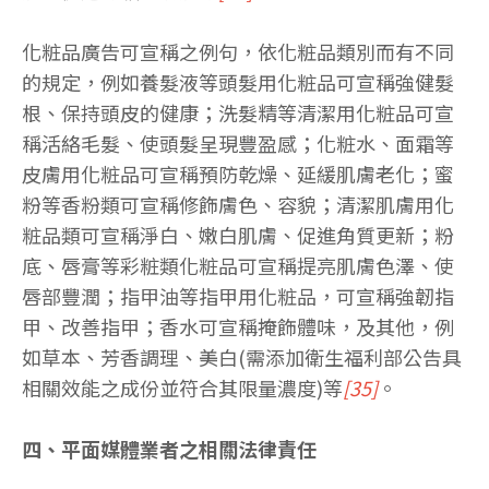
化粧品廣告可宣稱之例句，依化粧品類別而有不同
的規定，例如養髮液等頭髮用化粧品可宣稱強健髮
根、保持頭皮的健康；洗髮精等清潔用化粧品可宣
稱活絡毛髮、使頭髮呈現豐盈感；化粧水、面霜等
皮膚用化粧品可宣稱預防乾燥、延緩肌膚老化；蜜
粉等香粉類可宣稱修飾膚色、容貌；清潔肌膚用化
粧品類可宣稱淨白、嫩白肌膚、促進角質更新；粉
底、唇膏等彩粧類化粧品可宣稱提亮肌膚色澤、使
唇部豐潤；指甲油等指甲用化粧品，可宣稱強韌指
甲、改善指甲；香水可宣稱掩飾體味，及其他，例
如草本、芳香調理、美白(需添加衛生福利部公告具
相關效能之成份並符合其限量濃度)等
[35]
。
四、平面媒體業者之相關法律責任