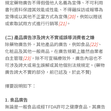
規定藥物廣告不得假借他人名義為宣傳、不可利用
書刊資料保證其效能或性能、不得藉採訪或報導為
宣傳或以其他不正當方式為宣傳
[20]
，例如以贈送
或索取試用方式進行行銷等
[21]
。
(二) 產品廣告涉及誇大不實或誤導消費者之嫌
除藥物廣告外，其他產品的廣告，例如食品
[22]
、
化粧品及其他一般商品，在廣告規範上雖然由業者
自主管理
[23]
，除不可宣稱療效外，廣告內容也不
可涉及誇大或易生誤解或其他個別法規規定。(藥物
廣告誇大不實的部分，前已述及，於此不贅)
擇要說明如下：
1. 食品廣告
無論是一般食品或經TFDA許可之健康食品，其廣告