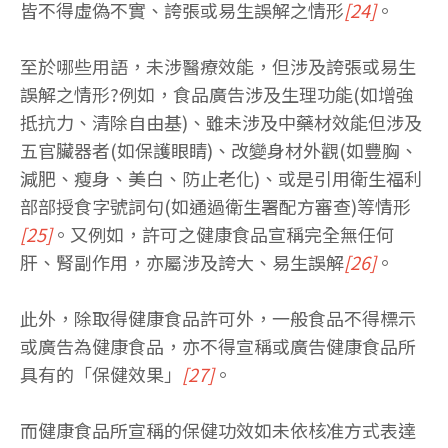
皆不得虛偽不實、誇張或易生誤解之情形
[24]
。
至於哪些用語，未涉醫療效能，但涉及誇張或易生
誤解之情形?例如，食品廣告涉及生理功能(如增強
抵抗力、清除自由基)、雖未涉及中藥材效能但涉及
五官臟器者(如保護眼睛)、改變身材外觀(如豐胸、
減肥、瘦身、美白、防止老化)、或是引用衛生福利
部部授食字號詞句(如通過衛生署配方審查)等情形
[25]
。又例如，許可之健康食品宣稱完全無任何
肝、腎副作用，亦屬涉及誇大、易生誤解
[26]
。
此外，除取得健康食品許可外，一般食品不得標示
或廣告為健康食品，亦不得宣稱或廣告健康食品所
具有的「保健效果」
[27]
。
而健康食品所宣稱的保健功效如未依核准方式表達