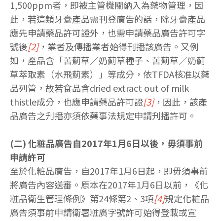
1,500ppm者，即被主管機關納入為藥物管理，因
此，若這類牙膏產品需刊登廣告的話，除牙膏產品
應先申請藥品許可證外，也需申請藥品廣告許可字
號後
[2]
，業者及傳播業者始得刊播該廣告。又例
如，產品含「苦薊草／奶薊草種子、苦薊草／奶薊
草萃取素（水飛薊素）」等成分，依TFDA核准以藥
品列管，故若食品含dried extract out of milk
thistle成分，也應申請藥品許可證
[3]
，因此，該產
品廣告之刋播亦須依藥事法規定申請刋播許可。
(二) 化粧品廣告自2017年1月6日以後，毋須事前
申請許可
至於化粧品廣告，自2017年1月6日起，即毋須事前
將廣告內容送審。原本在2017年1月6日以前，《化
粧品衛生管理條例》第24條第2、3項
[4]
規定化粧品
廣告須事前申請衛署粧廣字號許可始得登載或宣